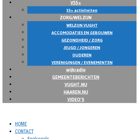
V55+
55+ activiteiten
ZORG/WELZIJN
WELZIJN VUGHT
ACCOMODATIES EN GEBOUWEN
GEZONDHEID / ZORG
JEUGD / JONGEREN
OUDEREN
VERENIGINGEN / EVENEMENTEN
wijkradio
GEMEENTEBERICHTEN
VUGHT.NU
HAAREN.NU
VIDEO’S
HOME
CONTACT
Spelregels