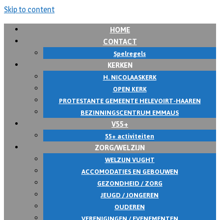
Skip to content
HOME
CONTACT
Spelregels
KERKEN
H. NICOLAASKERK
OPEN KERK
PROTESTANTE GEMEENTE HELEVOIRT-HAAREN
BEZINNINGSCENTRUM EMMAUS
V55+
55+ activiteiten
ZORG/WELZIJN
WELZIJN VUGHT
ACCOMODATIES EN GEBOUWEN
GEZONDHEID / ZORG
JEUGD / JONGEREN
OUDEREN
VERENIGINGEN / EVENEMENTEN