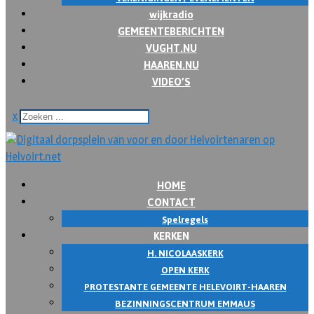
wijkradio
GEMEENTEBERICHTEN
VUGHT.NU
HAAREN.NU
VIDEO’S
x
HOME
CONTACT
Spelregels
KERKEN
H. NICOLAASKERK
OPEN KERK
PROTESTANTE GEMEENTE HELEVOIRT-HAAREN
BEZINNINGSCENTRUM EMMAUS