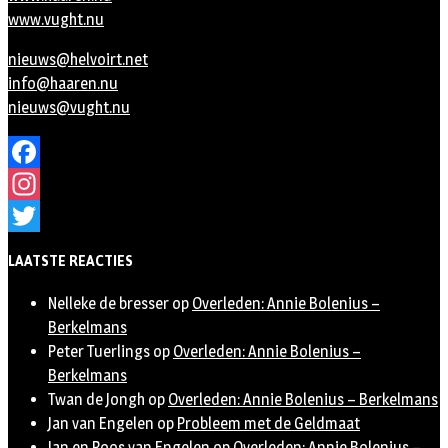
www.vught.nu
nieuws@helvoirt.net
info@haaren.nu
nieuws@vught.nu
Facebook
Instagram
Twitter
LAATSTE REACTIES
Nelleke de bresser
op
Overleden: Annie Bolenius –
Berkelmans
Peter Tuerlings
op
Overleden: Annie Bolenius –
Berkelmans
Twan de Jongh
op
Overleden: Annie Bolenius – Berkelmans
Jan van Engelen
op
Probleem met de Geldmaat
Jan en Roos van Engelen
op
Overleden: Annie Bolenius –