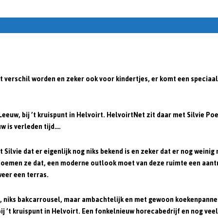
 verschil worden en zeker ook voor kindertjes, er komt een speciaal
uw, bij ’t kruispunt in Helvoirt. HelvoirtNet zit daar met Silvie Poe
w is verleden tijd….
 Silvie dat er eigenlijk nog niks bekend is en zeker dat er nog wein
n noemen ze dat, een moderne outlook moet van deze ruimte een aan
eer een terras.
 niks bakcarrousel, maar ambachtelijk en met gewoon koekenpannen.
j ’t kruispunt in Helvoirt. Een fonkelnieuw horecabedrijf en nog veel