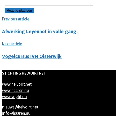
Previous article
Afwerking Leyenhof in volle gang.
Next article
Vogelcursus IVN Oisterwijk
STICHTING HELVOIRTNET
www.helvoirt.net
www.haaren.nu
www.vught.nu
nieuws@helvoirt.net
info@haaren.nu