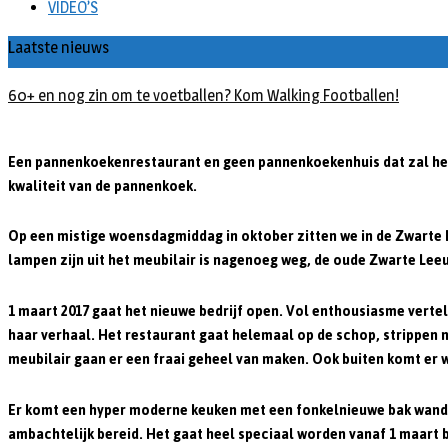
VIDEO’S
Laatste nieuws
60+ en nog zin om te voetballen? Kom Walking Footballen!
Een pannenkoeken
restaurant
en geen pannenkoekenhuis dat zal het
kwaliteit van de pannenkoek.
Op een mistige woensdagmiddag in oktober zitten we in de Zwarte Lee
lampen zijn uit het meubilair is nagenoeg weg, de oude Zwarte Leeu
1 maart 2017 gaat het nieuwe bedrijf open. Vol enthousiasme vertelt
haar verhaal. Het restaurant gaat helemaal op de schop, strippe
meubilair gaan er een fraai geheel van maken. Ook buiten komt er w
Er komt een hyper moderne keuken met een fonkelnieuwe bak wand,
ambachtelijk bereid. Het gaat heel speciaal worden vanaf 1 maart bi