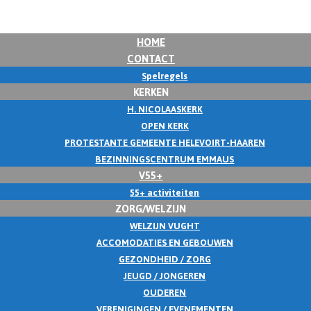
HOME
CONTACT
Spelregels
KERKEN
H. NICOLAASKERK
OPEN KERK
PROTESTANTE GEMEENTE HELEVOIRT-HAAREN
BEZINNINGSCENTRUM EMMAUS
V55+
55+ activiteiten
ZORG/WELZIJN
WELZIJN VUGHT
ACCOMODATIES EN GEBOUWEN
GEZONDHEID / ZORG
JEUGD / JONGEREN
OUDEREN
VERENIGINGEN / EVENEMENTEN