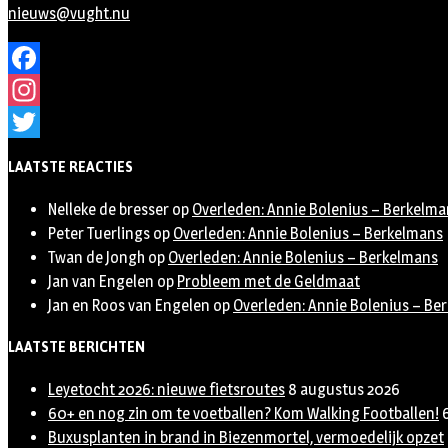
nieuws@vught.nu
Facebook
Instagram
Twitter
LAATSTE REACTIES
Nelleke de bresser
op
Overleden: Annie Bolenius – Berkelma
Peter Tuerlings
op
Overleden: Annie Bolenius – Berkelmans
Twan de Jongh
op
Overleden: Annie Bolenius – Berkelmans
Jan van Engelen
op
Probleem met de Geldmaat
Jan en Roos van Engelen
op
Overleden: Annie Bolenius – Be
LAATSTE BERICHTEN
Leyetocht 2026: nieuwe fietsroutes
8 augustus 2026
60+ en nog zin om te voetballen? Kom Walking Footballen!
Buxusplanten in brand in Biezenmortel, vermoedelijk opzet