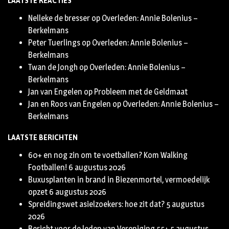
LAATSTE REACTIES
Twitter
Nelleke de bresser
op
Overleden: Annie Bolenius –
Berkelmans
Peter Tuerlings
op
Overleden: Annie Bolenius –
Berkelmans
Twan de Jongh
op
Overleden: Annie Bolenius –
Berkelmans
Jan van Engelen
op
Probleem met de Geldmaat
Jan en Roos van Engelen
op
Overleden: Annie Bolenius –
Berkelmans
LAATSTE BERICHTEN
60+ en nog zin om te voetballen? Kom Walking
Footballen!
6 augustus 2026
Buxusplanten in brand in Biezenmortel, vermoedelijk
opzet
6 augustus 2026
Spreidingswet asielzoekers: hoe zit dat?
5 augustus
2026
Bericht voor de leden van Vereniging 55+
5 augustus