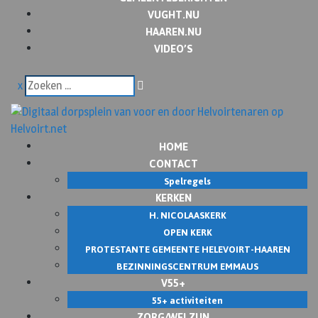
VUGHT.NU
HAAREN.NU
VIDEO’S
x
HOME
CONTACT
Spelregels
KERKEN
H. NICOLAASKERK
OPEN KERK
PROTESTANTE GEMEENTE HELEVOIRT-HAAREN
BEZINNINGSCENTRUM EMMAUS
V55+
55+ activiteiten
ZORG/WELZIJN