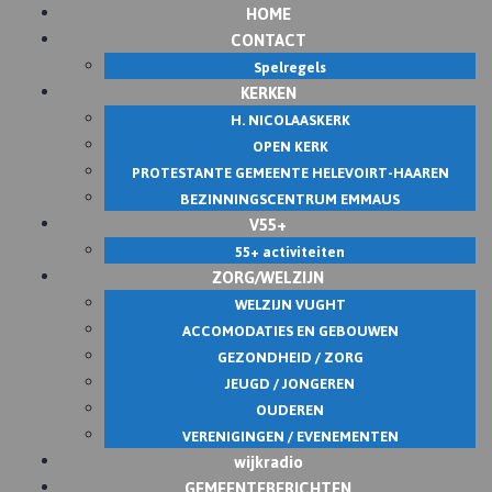
HOME
Skip
CONTACT
to
Spelregels
content
KERKEN
H. NICOLAASKERK
OPEN KERK
PROTESTANTE GEMEENTE HELEVOIRT-HAAREN
BEZINNINGSCENTRUM EMMAUS
V55+
55+ activiteiten
ZORG/WELZIJN
WELZIJN VUGHT
ACCOMODATIES EN GEBOUWEN
GEZONDHEID / ZORG
JEUGD / JONGEREN
OUDEREN
VERENIGINGEN / EVENEMENTEN
wijkradio
GEMEENTEBERICHTEN