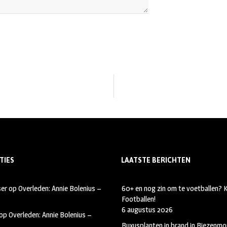
TIES
LAATSTE BERICHTEN
ser
op
Overleden: Annie Bolenius –
60+ en nog zin om te voetballen?
Footballen!
6 augustus 2026
op
Overleden: Annie Bolenius –
Buxusplanten in brand in Biezenmor