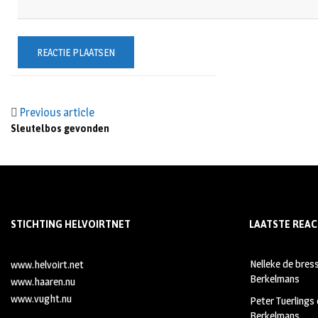
Previous article
Sleutelbos gevonden
STICHTING HELVOIRTNET
LAATSTE REAC
Nelleke de bres
www.helvoirt.net
Berkelmans
www.haaren.nu
www.vught.nu
Peter Tuerlings
Berkelmans