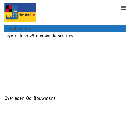
S
k
i
p
Laatste nieuws
t
Leyetocht 2026: nieuwe fietsroutes
o
c
o
n
t
e
n
t
Overleden: Odi Bouwmans