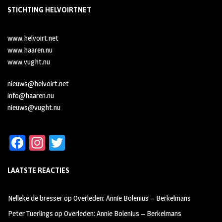
STICHTING HELVOIRTNET
www.helvoirt.net
www.haaren.nu
www.vught.nu
nieuws@helvoirt.net
info@haaren.nu
nieuws@vught.nu
Fa
In
T
ce
st
wi
LAATSTE REACTIES
b
ag
tt
oo
ra
er
Nelleke de bresser
op
Overleden: Annie Bolenius – Berkelmans
k
m
Peter Tuerlings
op
Overleden: Annie Bolenius – Berkelmans