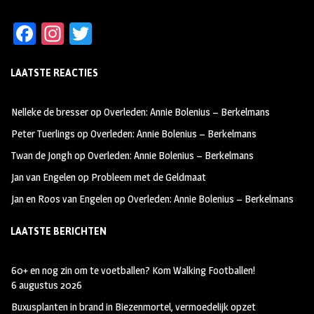
Fa
In
T
ce
st
wi
LAATSTE REACTIES
b
ag
tt
oo
ra
er
Nelleke de bresser
op
Overleden: Annie Bolenius – Berkelmans
k
m
Peter Tuerlings
op
Overleden: Annie Bolenius – Berkelmans
Twan de Jongh
op
Overleden: Annie Bolenius – Berkelmans
Jan van Engelen
op
Probleem met de Geldmaat
Jan en Roos van Engelen
op
Overleden: Annie Bolenius – Berkelmans
LAATSTE BERICHTEN
60+ en nog zin om te voetballen? Kom Walking Footballen!
6 augustus 2026
Buxusplanten in brand in Biezenmortel, vermoedelijk opzet