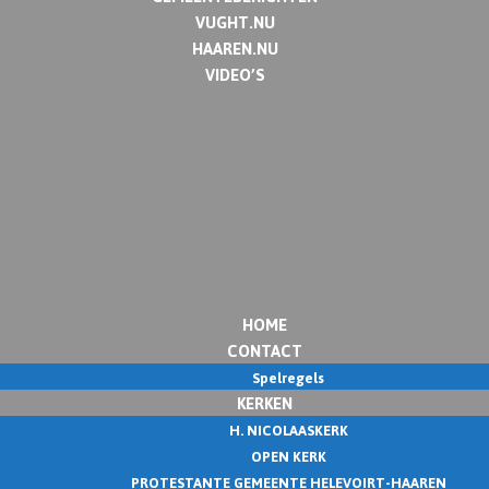
VUGHT.NU
HAAREN.NU
VIDEO’S
HOME
CONTACT
Spelregels
KERKEN
H. NICOLAASKERK
OPEN KERK
PROTESTANTE GEMEENTE HELEVOIRT-HAAREN