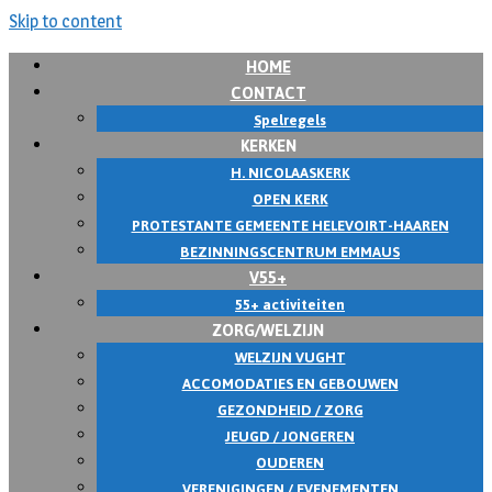
Skip to content
HOME
CONTACT
Spelregels
KERKEN
H. NICOLAASKERK
OPEN KERK
PROTESTANTE GEMEENTE HELEVOIRT-HAAREN
BEZINNINGSCENTRUM EMMAUS
V55+
55+ activiteiten
ZORG/WELZIJN
WELZIJN VUGHT
ACCOMODATIES EN GEBOUWEN
GEZONDHEID / ZORG
JEUGD / JONGEREN
OUDEREN
VERENIGINGEN / EVENEMENTEN