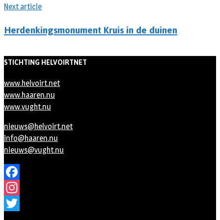
Next article
Herdenkingsmonument Kruis in de duinen
STICHTING HELVOIRTNET
www.helvoirt.net
www.haaren.nu
www.vught.nu
nieuws@helvoirt.net
info@haaren.nu
nieuws@vught.nu
Facebook
Instagram
Twitter