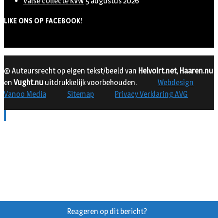
Valse collecte KVW
5 augustus 2026
LIKE ONS OP FACEBOOK!
© Auteursrecht op eigen tekst/beeld van
Helvoirt.net
,
Haaren.nu
en
Vught.nu
uitdrukkelijk voorbehouden.
Webdesign
Vanoo Media
Sitemap
Privacy Verklaring AVG
Reageren op dit bericht?