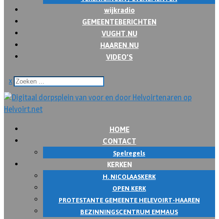
wijkradio
GEMEENTEBERICHTEN
VUGHT.NU
HAAREN.NU
VIDEO’S
x
HOME
CONTACT
Spelregels
KERKEN
H. NICOLAASKERK
OPEN KERK
PROTESTANTE GEMEENTE HELEVOIRT-HAAREN
BEZINNINGSCENTRUM EMMAUS