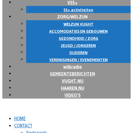
V55+
55+ activiteiten
ZORG/WELZIJN
WELZIJN VUGHT
ACCOMODATIES EN GEBOUWEN
GEZONDHEID / ZORG
JEUGD / JONGEREN
OUDEREN
VERENIGINGEN / EVENEMENTEN
wijkradio
GEMEENTEBERICHTEN
VUGHT.NU
HAAREN.NU
VIDEO’S
HOME
CONTACT
Spelregels