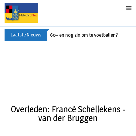
Laatste Nieuws
Buxusplanten in brand in Biezenmortel, v
Overleden: Francé Schellekens -
van der Bruggen