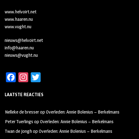
www.helvoirt.net
www.haaren.nu
www.vught.nu
nieuws@helvoirt.net
info@haaren.nu
nieuws@vught.nu
Fa
In
T
ce
st
wi
LAATSTE REACTIES
b
ag
tt
oo
ra
er
Nelleke de bresser
op
Overleden: Annie Bolenius – Berkelmans
k
m
Peter Tuerlings
op
Overleden: Annie Bolenius – Berkelmans
Twan de Jongh
op
Overleden: Annie Bolenius – Berkelmans