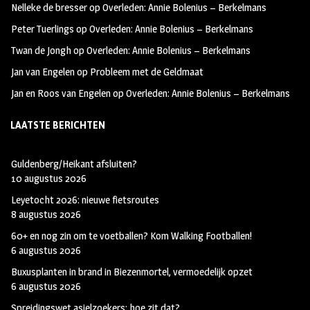
Nelleke de bresser
op
Overleden: Annie Bolenius – Berkelmans
k
m
Peter Tuerlings
op
Overleden: Annie Bolenius – Berkelmans
Twan de Jongh
op
Overleden: Annie Bolenius – Berkelmans
Jan van Engelen
op
Probleem met de Geldmaat
Jan en Roos van Engelen
op
Overleden: Annie Bolenius – Berkelmans
LAATSTE BERICHTEN
Guldenberg/Heikant afsluiten?
10 augustus 2026
Leyetocht 2026: nieuwe fietsroutes
8 augustus 2026
60+ en nog zin om te voetballen? Kom Walking Footballen!
6 augustus 2026
Buxusplanten in brand in Biezenmortel, vermoedelijk opzet
6 augustus 2026
Spreidingswet asielzoekers: hoe zit dat?