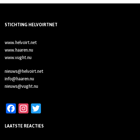
STICHTING HELVOIRTNET
www.helvoirt.net
www.haaren.nu
www.vught.nu
nieuws@helvoirt.net
info@haaren.nu
nieuws@vught.nu
Fa
In
T
ce
st
wi
LAATSTE REACTIES
b
ag
tt
oo
ra
er