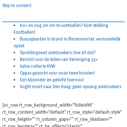
Skip to content
60+ en nog zin om te voetballen? Kom Walking
Footballen!
Buxusplanten in brand in Biezenmortel, vermoedelijk
opzet
Spreidingswet asielzoekers: hoe zit dat?
Bericht voor de leden van Vereniging 55+
Valse collecte KVW
Oppas gezocht voor onze twee honden!
Een bijzonder en geliefd toernooi
Vught moet naar Den Haag: geen opvang asielzoekers
[vc_row rt_row_background_width=”fullwidth”
rt_row_content_width=”default” rt_row_style=”default-style”
rt_row_height=”” rt_column_gaps=”” rt_row_shadows=””
rt_row_borders=”” rt_bg_effect=”classic”