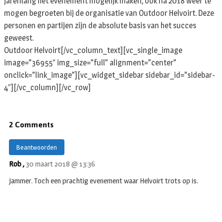
jarenlang het evenement mogelijk maken, ook na 2018 weer te
mogen begroeten bij de organisatie van Outdoor Helvoirt. Deze
personen en partijen zijn de absolute basis van het succes
geweest.
Outdoor Helvoirt[/vc_column_text][vc_single_image
image=”36955″ img_size=”full” alignment=”center”
onclick=”link_image”][vc_widget_sidebar sidebar_id=”sidebar-
4″][/vc_column][/vc_row]
2 Comments
Beantwoorden
Rob ,
30 maart 2018 @ 13:36
Jammer. Toch een prachtig evenement waar Helvoirt trots op is.