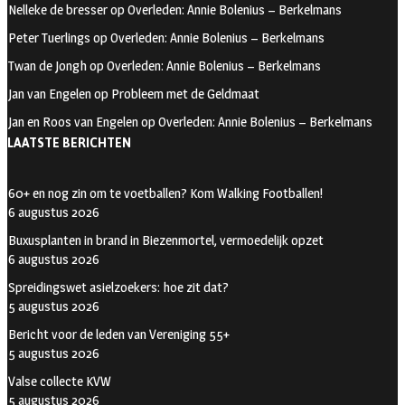
Nelleke de bresser
op
Overleden: Annie Bolenius – Berkelmans
b
t
i
Peter Tuerlings
op
Overleden: Annie Bolenius – Berkelmans
o
a
t
Twan de Jongh
op
Overleden: Annie Bolenius – Berkelmans
o
g
t
Jan van Engelen
op
Probleem met de Geldmaat
k
r
e
Jan en Roos van Engelen
op
Overleden: Annie Bolenius – Berkelmans
a
r
LAATSTE BERICHTEN
m
60+ en nog zin om te voetballen? Kom Walking Footballen!
6 augustus 2026
Buxusplanten in brand in Biezenmortel, vermoedelijk opzet
6 augustus 2026
Spreidingswet asielzoekers: hoe zit dat?
5 augustus 2026
Bericht voor de leden van Vereniging 55+
5 augustus 2026
Valse collecte KVW
5 augustus 2026