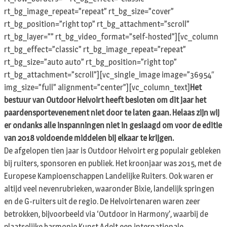
rt_bg_image_repeat=”repeat” rt_bg_size=”cover”
rt_bg_position=”right top” rt_bg_attachment=”scroll”
rt_bg_layer=”” rt_bg_video_format=”self-hosted”][vc_column
rt_bg_effect=”classic” rt_bg_image_repeat=”repeat”
rt_bg_size=”auto auto” rt_bg_position=”right top”
rt_bg_attachment=”scroll”][vc_single_image image=”36954″
img_size=”full” alignment=”center”][vc_column_text]
Het
bestuur van Outdoor Helvoirt heeft besloten om dit jaar het
paardensportevenement niet door te laten gaan. Helaas zijn wij
er ondanks alle inspanningen niet in geslaagd om voor de editie
van 2018 voldoende middelen bij elkaar te krijgen.
De afgelopen tien jaar is Outdoor Helvoirt erg populair gebleken
bij ruiters, sponsoren en publiek. Het kroonjaar was 2015, met de
Europese Kampioenschappen Landelijke Ruiters. Ook waren er
altijd veel nevenrubrieken, waaronder Bixie, landelijk springen
en de G-ruiters uit de regio. De Helvoirtenaren waren zeer
betrokken, bijvoorbeeld via ‘Outdoor in Harmony’, waarbij de
plaatselijke harmonie Kunst Adelt een internationale