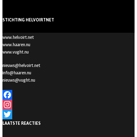
STICHTING HELVOIRTNET
www.helvoirt.net
www.haaren.nu
www.vught.nu
nieuws@helvoirt.net
info@haaren.nu
nieuws@vught.nu
F
a
I
LAATSTE REACTIES
c
n
T
e
s
w