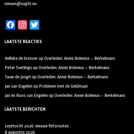
nieuws@vught.nu
Fa
In
T
ce
st
wi
LAATSTE REACTIES
b
ag
tt
oo
ra
er
Nelleke de bresser
op
Overleden: Annie Bolenius – Berkelmans
k
m
Peter Tuerlings
op
Overleden: Annie Bolenius – Berkelmans
Twan de Jongh
op
Overleden: Annie Bolenius – Berkelmans
Jan van Engelen
op
Probleem met de Geldmaat
Jan en Roos van Engelen
op
Overleden: Annie Bolenius – Berkelmans
LAATSTE BERICHTEN
Leyetocht 2026: nieuwe fietsroutes
8 augustus 2026