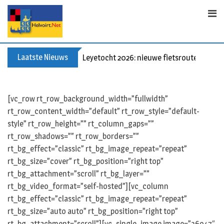
Skip
to
content
Laatste Nieuws
Leyetocht 2026: nieuwe fietsroutes
[vc_row rt_row_background_width=”fullwidth”
rt_row_content_width=”default” rt_row_style=”default-
style” rt_row_height=”” rt_column_gaps=””
rt_row_shadows=”” rt_row_borders=””
rt_bg_effect=”classic” rt_bg_image_repeat=”repeat”
rt_bg_size=”cover” rt_bg_position=”right top”
rt_bg_attachment=”scroll” rt_bg_layer=””
rt_bg_video_format=”self-hosted”][vc_column
rt_bg_effect=”classic” rt_bg_image_repeat=”repeat”
rt_bg_size=”auto auto” rt_bg_position=”right top”
rt_bg_attachment=”scroll”][vc_single_image image=”36947″