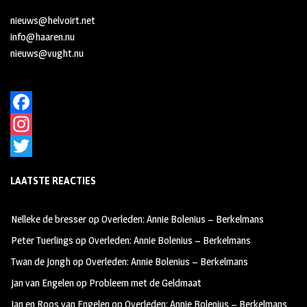
nieuws@helvoirt.net
info@haaren.nu
nieuws@vught.nu
F
a
I
c
n
T
LAATSTE REACTIES
e
s
w
b
t
i
Nelleke de bresser
op
Overleden: Annie Bolenius – Berkelmans
o
a
t
Peter Tuerlings
op
Overleden: Annie Bolenius – Berkelmans
o
g
t
Twan de Jongh
op
Overleden: Annie Bolenius – Berkelmans
k
r
e
Jan van Engelen
op
Probleem met de Geldmaat
a
r
Jan en Roos van Engelen
op
Overleden: Annie Bolenius – Berkelmans