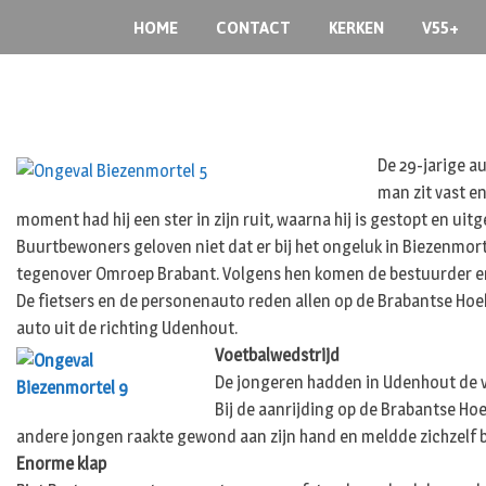
Skip
HOME
CONTACT
KERKEN
V55+
to
content
De 29-jarige a
man zit vast en
moment had hij een ster in zijn ruit, waarna hij is gestopt en uit
Buurtbewoners geloven niet dat er bij het ongeluk in Biezenmo
tegenover Omroep Brabant. Volgens hen komen de bestuurder en 
De fietsers en de personenauto reden allen op de Brabantse Hoek 
auto uit de richting Udenhout.
Voetbalwedstrijd
De jongeren hadden in Udenhout de 
Bij de aanrijding op de Brabantse H
andere jongen raakte gewond aan zijn hand en meldde zichzelf b
Enorme klap