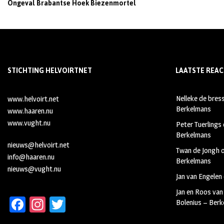
Ongeval Brabantse Hoek Biezenmortel
STICHTING HELVOIRTNET
LAATSTE REAC
Nelleke de bres
www.helvoirt.net
Berkelmans
www.haaren.nu
www.vught.nu
Peter Tuerlings
Berkelmans
nieuws@helvoirt.net
Twan de Jongh
info@haaren.nu
Berkelmans
nieuws@vught.nu
Jan van Engelen
Jan en Roos van
Fa
In
T
Bolenius – Ber
ce
st
wi