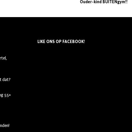
Ouder-kind BUITENgym!!
LIKE ONS OP FACEBOOK!
tel,
t dat?
ing 55+
nden!