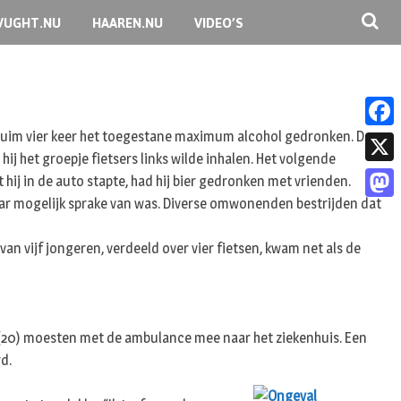
VUGHT.NU
HAAREN.NU
VIDEO’S
d ruim vier keer het toegestane maximum alcohol gedronken. De
F
hij het groepje fietsers links wilde inhalen. Het volgende
a
X
t hij in de auto stapte, had hij bier gedronken met vrienden.
c
ar mogelijk sprake van was. Diverse omwonenden bestrijden dat
M
e
a
an vijf jongeren, verdeeld over vier fietsen, kwam net als de
b
s
o
t
o
o
 (20) moesten met de ambulance mee naar het ziekenhuis. Een
k
d
d.
o