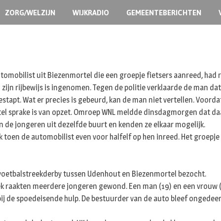
ZORG/WELZIJN
WIJKRADIO
GEMEENTEBERICHTEN
utomobilist uit Biezenmortel die een groepje fietsers aanreed, ha
 zijn rijbewijs is ingenomen. Tegen de politie verklaarde de man dat 
gestapt. Wat er precies is gebeurd, kan de man niet vertellen. Voorda
rtel sprake is van opzet. Omroep WNL meldde dinsdagmorgen dat da
de jongeren uit dezelfde buurt en kenden ze elkaar mogelijk.
toen de automobilist even voor halfelf op hen inreed. Het groepje v
voetbalstreekderby tussen Udenhout en Biezenmortel bezocht.
oek raakten meerdere jongeren gewond. Een man (19) en een vrouw
ij de spoedeisende hulp. De bestuurder van de auto bleef ongedeer