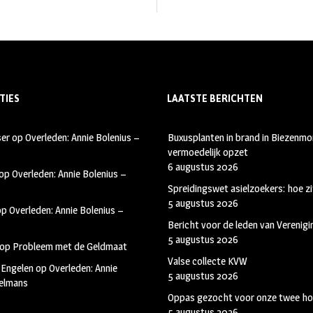
TIES
LAATSTE BERICHTEN
ser
op
Overleden: Annie Bolenius –
Buxusplanten in brand in Biezenmor
vermoedelijk opzet
6 augustus 2026
op
Overleden: Annie Bolenius –
Spreidingswet asielzoekers: hoe zi
5 augustus 2026
op
Overleden: Annie Bolenius –
Bericht voor de leden van Verenig
5 augustus 2026
op
Probleem met de Geldmaat
Valse collecte KVW
 Engelen
op
Overleden: Annie
5 augustus 2026
kelmans
Oppas gezocht voor onze twee ho
5 augustus 2026