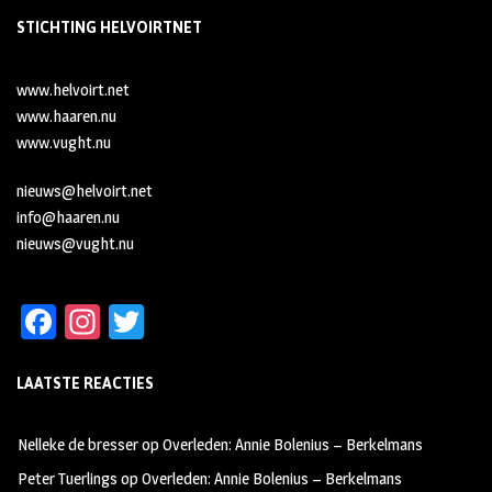
STICHTING HELVOIRTNET
www.helvoirt.net
www.haaren.nu
www.vught.nu
nieuws@helvoirt.net
info@haaren.nu
nieuws@vught.nu
Fa
In
T
ce
st
wi
LAATSTE REACTIES
b
ag
tt
oo
ra
er
Nelleke de bresser
op
Overleden: Annie Bolenius – Berkelmans
k
m
Peter Tuerlings
op
Overleden: Annie Bolenius – Berkelmans