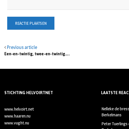
Previous article
Een-en-twintig, twee-en-twintig…..
STICHTING HELVOIRTNET
LAATSTE REAC
Nelleke de bres
www.helvoirt.net
Berkelmans
www.haaren.nu
www.vught.nu
Peter Tuerlings