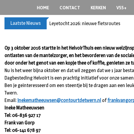
Skip
HOME
CONTACT
KERKEN
V55+
to
content
Laatste Nieuws
Leyetocht 2026: nieuwe fietsroutes
Op 3 oktober 2016 startte in het HelvoirThuis een nieuw welzijnsp
ontlasten van de mantelzorger, en het bevorderen van de social
door onder het genot van een kopje thee of koffie, genieten ze
Nu is het weer bijna oktober en dat wil zeggen dat we 1 jaar best
Dagbesteding Helvoirt is een prachtig initiatief voor onze samenl
Ben je geïnteresseerd om een steentje bij te dragen aan een le
Twern.
Email:
inekematheeuwsen@contourtdetwern.nl
of
frankvangor
Ineke Matheeuwsen
Tel: 06-836 927 17
Frank van Gorp
Tel: 06-141 678 97