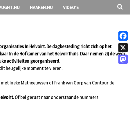
VUGHT.NU
HAAREN.NU
VIDEO’S
F
organisaties in Helvoirt. De dagbesteding richt zich op het
aar in de Hofkamer van het HelvoirThuis. Daar nemen zij de week
a
X
uke activiteiten georganiseerd.
c
 dit heugelijke moment te vieren.
M
e
a
b
op met Ineke Matheeuwsen of Frank van Gorp van Contour de
s
o
t
elvoirt
. Of bel gerust naar onderstaande nummers.
o
o
k
d
o