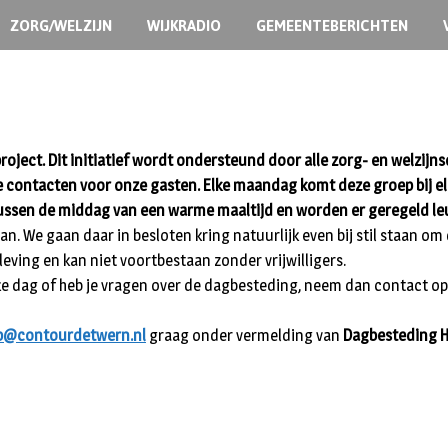
ZORG/WELZIJN
WIJKRADIO
GEMEENTEBERICHTEN
roject. Dit initiatief wordt ondersteund door alle zorg- en welzijns
e contacten voor onze gasten. Elke maandag komt deze groep bij elk
 tussen de middag van een warme maaltijd en worden er geregeld le
aan. We gaan daar in besloten kring natuurlijk even bij stil staan om
eving en kan niet voortbestaan zonder vrijwilligers.
uke dag of heb je vragen over de dagbesteding, neem dan contact 
p@contourdetwern.nl
graag onder vermelding van
Dagbesteding H