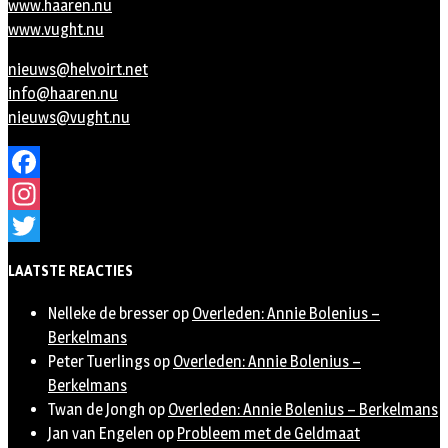
www.haaren.nu
www.vught.nu
nieuws@helvoirt.net
info@haaren.nu
nieuws@vught.nu
Facebook
Instagram
Twitter
LAATSTE REACTIES
Nelleke de bresser
op
Overleden: Annie Bolenius –
Berkelmans
Peter Tuerlings
op
Overleden: Annie Bolenius –
Berkelmans
Twan de Jongh
op
Overleden: Annie Bolenius – Berkelmans
Jan van Engelen
op
Probleem met de Geldmaat