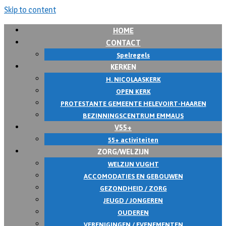
Skip to content
HOME
CONTACT
Spelregels
KERKEN
H. NICOLAASKERK
OPEN KERK
PROTESTANTE GEMEENTE HELEVOIRT-HAAREN
BEZINNINGSCENTRUM EMMAUS
V55+
55+ activiteiten
ZORG/WELZIJN
WELZIJN VUGHT
ACCOMODATIES EN GEBOUWEN
GEZONDHEID / ZORG
JEUGD / JONGEREN
OUDEREN
VERENIGINGEN / EVENEMENTEN