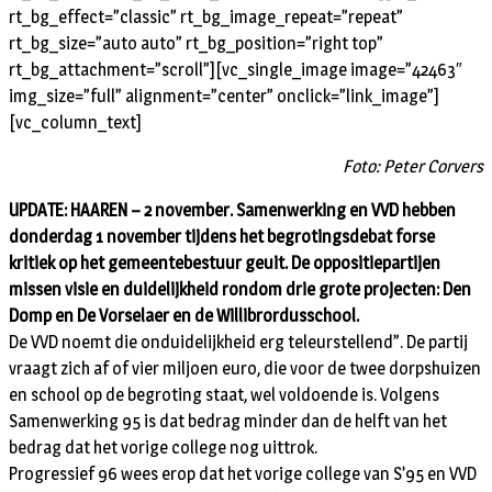
rt_bg_effect=”classic” rt_bg_image_repeat=”repeat”
rt_bg_size=”auto auto” rt_bg_position=”right top”
rt_bg_attachment=”scroll”][vc_single_image image=”42463″
img_size=”full” alignment=”center” onclick=”link_image”]
[vc_column_text]
Foto: Peter Corvers
UPDATE: HAAREN – 2 november. Samenwerking en VVD hebben
donderdag 1 november tijdens het begrotingsdebat forse
kritiek op het gemeentebestuur geuit. De oppositiepartijen
missen visie en duidelijkheid rondom drie grote projecten: Den
Domp en De Vorselaer en de Willibrordusschool.
De VVD noemt die onduidelijkheid erg teleurstellend”. De partij
vraagt zich af of vier miljoen euro, die voor de twee dorpshuizen
en school op de begroting staat, wel voldoende is. Volgens
Samenwerking 95 is dat bedrag minder dan de helft van het
bedrag dat het vorige college nog uittrok.
Progressief 96 wees erop dat het vorige college van S’95 en VVD