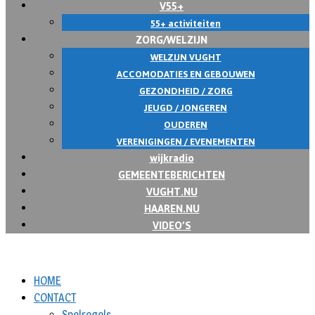
V55+
55+ activiteiten
ZORG/WELZIJN
WELZIJN VUGHT
ACCOMODATIES EN GEBOUWEN
GEZONDHEID / ZORG
JEUGD / JONGEREN
OUDEREN
VERENIGINGEN / EVENEMENTEN
wijkradio
GEMEENTEBERICHTEN
VUGHT.NU
HAAREN.NU
VIDEO’S
HOME
CONTACT
Spelregels