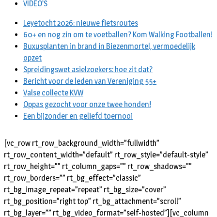
VIDEO’S
Leyetocht 2026: nieuwe fietsroutes
60+ en nog zin om te voetballen? Kom Walking Footballen!
Buxusplanten in brand in Biezenmortel, vermoedelijk
opzet
Spreidingswet asielzoekers: hoe zit dat?
Bericht voor de leden van Vereniging 55+
Valse collecte KVW
Oppas gezocht voor onze twee honden!
Een bijzonder en geliefd toernooi
[vc_row rt_row_background_width=”fullwidth”
rt_row_content_width=”default” rt_row_style=”default-style”
rt_row_height=”” rt_column_gaps=”” rt_row_shadows=””
rt_row_borders=”” rt_bg_effect=”classic”
rt_bg_image_repeat=”repeat” rt_bg_size=”cover”
rt_bg_position=”right top” rt_bg_attachment=”scroll”
rt_bg_layer=”” rt_bg_video_format=”self-hosted”][vc_column