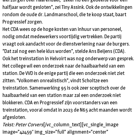
halfjaar wordt gesloten”, zei Tiny Assink. Ook de ontwikkelingen
rondom de oude dr. Landmanschool, die te koop staat, baart
Progressief zorgen.
Het CDA wees op de hoge kosten van inhuur van personeel,
nodig omdat medewerkers voortijdig vertrekken. De partij
vraagt ook aandacht voor de dienstverlening naar de burgers.
“Dat zal nog een hele klus worden”, stelde Ans Beijens (CDA).
Ook het treinstation in Helvoirt was nog onderwerp van gesprek.
Het college wil een onderzoek naar de haalbaarheid van een
station. De VVD is de enige partij die een onderzoek niet ziet
zitten. “Volkomen onrealistisch”, vindt Scholtze een
treinstation. Samenwerking 95 is ook zeer sceptisch over de
haalbaarheid van een station maar zal een onderzoek niet
blokkeren. CDA en Progressief zijn voorstanders van een
treinstation, vooral omdat in 2023 de N65 acht maanden wordt
afgesloten.
Tekst: Peter Corvers
[/vc_column_text][vc_single_image
image=”42459″ img_size=”full” alignment=”center”