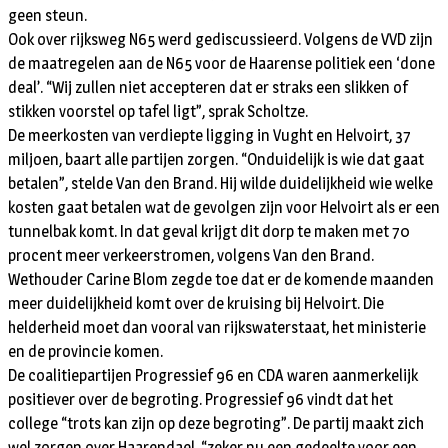
geen steun.
Ook over rijksweg N65 werd gediscussieerd. Volgens de VVD zijn
de maatregelen aan de N65 voor de Haarense politiek een ‘done
deal’. “Wij zullen niet accepteren dat er straks een slikken of
stikken voorstel op tafel ligt”, sprak Scholtze.
De meerkosten van verdiepte ligging in Vught en Helvoirt, 37
miljoen, baart alle partijen zorgen. “Onduidelijk is wie dat gaat
betalen”, stelde Van den Brand. Hij wilde duidelijkheid wie welke
kosten gaat betalen wat de gevolgen zijn voor Helvoirt als er een
tunnelbak komt. In dat geval krijgt dit dorp te maken met 70
procent meer verkeerstromen, volgens Van den Brand.
Wethouder Carine Blom zegde toe dat er de komende maanden
meer duidelijkheid komt over de kruising bij Helvoirt. Die
helderheid moet dan vooral van rijkswaterstaat, het ministerie
en de provincie komen.
De coalitiepartijen Progressief 96 en CDA waren aanmerkelijk
positiever over de begroting. Progressief 96 vindt dat het
college “trots kan zijn op deze begroting”. De partij maakt zich
wel zorgen over Haarendael, “zeker nu een gedeelte voor een