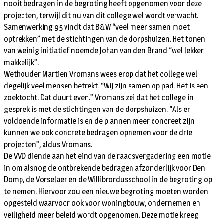
nooit bedragen in de begroting heeft opgenomen voor deze
projecten, terwijl dit nu van dit college wel wordt verwacht.
Samenwerking 95 vindt dat B&W “veel meer samen moet
optrekken” met de stichtingen van de dorpshuizen. Het tonen
van weinig initiatief noemde Johan van den Brand “wel lekker
makkelijk”.
Wethouder Martien Vromans wees erop dat het college wel
degelijk veel mensen betrekt. “Wij zijn samen op pad. Het is een
zoektocht. Dat duurt even.” Vromans zei dat het college in
gesprek is met de stichtingen van de dorpshuizen. “Als er
voldoende informatie is en de plannen meer concreet zijn
kunnen we ook concrete bedragen opnemen voor de drie
projecten”, aldus Vromans.
De VVD diende aan het eind van de raadsvergadering een motie
in om alsnog de ontbrekende bedragen afzonderlijk voor Den
Domp, de Vorselaer en de Willibrordusschool in de begroting op
te nemen. Hiervoor zou een nieuwe begroting moeten worden
opgesteld waarvoor ook voor woningbouw, ondernemen en
veiligheid meer beleid wordt opgenomen. Deze motie kreeg