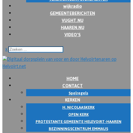
wijkradio
GEMEENTEBERICHTEN
VUGHT.NU
HAAREN.NU
VIDEO’S
x
HOME
CONTACT
Spelregels
KERKEN
H. NICOLAASKERK
OPEN KERK
PROTESTANTE GEMEENTE HELEVOIRT-HAAREN
BEZINNINGSCENTRUM EMMAUS