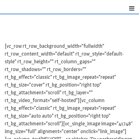
Skip
to
content
[vc_row rt_row_background_width=”fullwidth”
rt_row_content_width=”default” rt_row_style=”default-
style” rt_row_height=”” rt_column_gaps=””
rt_row_shadows=”” rt_row_borders=””
rt_bg_effect=”classic” rt_bg_image_repeat=”repeat”
rt_bg_size=”cover” rt_bg_position=”right top”
rt_bg_attachment=”scroll” rt_bg_layer=””
rt_bg_video_format=”self-hosted”][vc_column
rt_bg_effect=”classic” rt_bg_image_repeat=”repeat”
rt_bg_size=”auto auto” rt_bg_position=”right top”
rt_bg_attachment=”scroll”][vc_single_image image=”41748″
img_size=”full” alignment=”center” onclick=”link_image”]