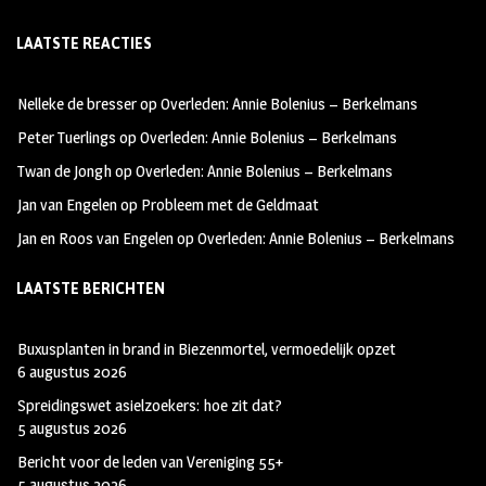
ce
st
wi
LAATSTE REACTIES
b
ag
tt
oo
ra
er
Nelleke de bresser
op
Overleden: Annie Bolenius – Berkelmans
k
m
Peter Tuerlings
op
Overleden: Annie Bolenius – Berkelmans
Twan de Jongh
op
Overleden: Annie Bolenius – Berkelmans
Jan van Engelen
op
Probleem met de Geldmaat
Jan en Roos van Engelen
op
Overleden: Annie Bolenius – Berkelmans
LAATSTE BERICHTEN
Buxusplanten in brand in Biezenmortel, vermoedelijk opzet
6 augustus 2026
Spreidingswet asielzoekers: hoe zit dat?
5 augustus 2026
Bericht voor de leden van Vereniging 55+
5 augustus 2026