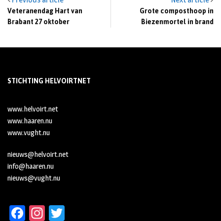
Veteranendag Hart van
Grote composthoop in
Brabant 27 oktober
Biezenmortel in brand
STICHTING HELVOIRTNET
www.helvoirt.net
www.haaren.nu
www.vught.nu
nieuws@helvoirt.net
info@haaren.nu
nieuws@vught.nu
Fa
In
T