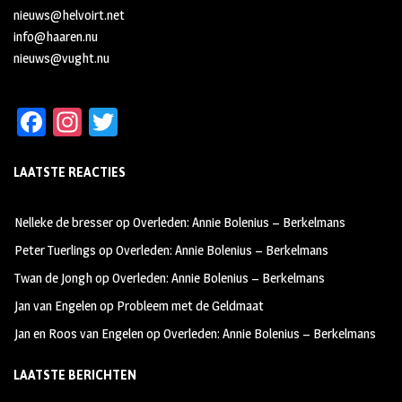
nieuws@helvoirt.net
info@haaren.nu
nieuws@vught.nu
Fa
In
T
ce
st
wi
LAATSTE REACTIES
b
ag
tt
oo
ra
er
Nelleke de bresser
op
Overleden: Annie Bolenius – Berkelmans
k
m
Peter Tuerlings
op
Overleden: Annie Bolenius – Berkelmans
Twan de Jongh
op
Overleden: Annie Bolenius – Berkelmans
Jan van Engelen
op
Probleem met de Geldmaat
Jan en Roos van Engelen
op
Overleden: Annie Bolenius – Berkelmans
LAATSTE BERICHTEN