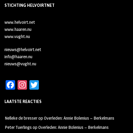
STICHTING HELVOIRTNET
www.helvoirt.net
www.haaren.nu
www.vught.nu
nieuws@helvoirt.net
info@haaren.nu
nieuws@vught.nu
Fa
In
T
ce
st
wi
LAATSTE REACTIES
b
ag
tt
oo
ra
er
Nelleke de bresser
op
Overleden: Annie Bolenius – Berkelmans
k
m
Peter Tuerlings
op
Overleden: Annie Bolenius – Berkelmans