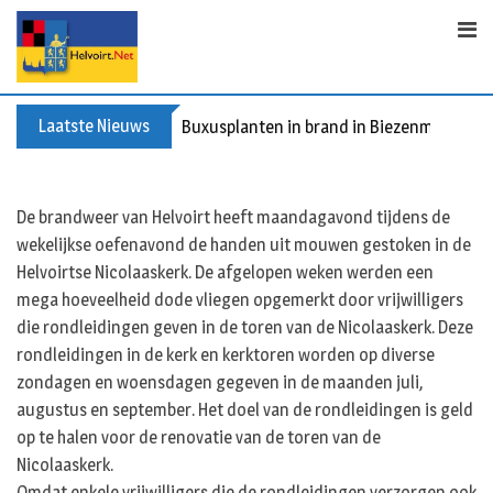
S
k
i
p
t
Laatste Nieuws
Buxusplanten in brand in Biezenmortel, v
o
c
o
De brandweer van Helvoirt heeft maandagavond tijdens de
n
wekelijkse oefenavond de handen uit mouwen gestoken in de
t
Helvoirtse Nicolaaskerk. De afgelopen weken werden een
e
mega hoeveelheid dode vliegen opgemerkt door vrijwilligers
n
die rondleidingen geven in de toren van de Nicolaaskerk. Deze
t
rondleidingen in de kerk en kerktoren worden op diverse
zondagen en woensdagen gegeven in de maanden juli,
augustus en september. Het doel van de rondleidingen is geld
op te halen voor de renovatie van de toren van de
Nicolaaskerk.
Omdat enkele vrijwilligers die de rondleidingen verzorgen ook