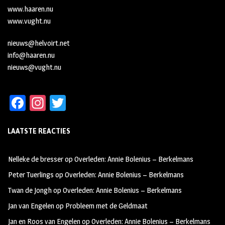
www.haaren.nu
www.vught.nu
nieuws@helvoirt.net
info@haaren.nu
nieuws@vught.nu
Fa
In
T
ce
st
wi
LAATSTE REACTIES
b
ag
tt
oo
ra
er
Nelleke de bresser
op
Overleden: Annie Bolenius – Berkelmans
k
m
Peter Tuerlings
op
Overleden: Annie Bolenius – Berkelmans
Twan de Jongh
op
Overleden: Annie Bolenius – Berkelmans
Jan van Engelen
op
Probleem met de Geldmaat
Jan en Roos van Engelen
op
Overleden: Annie Bolenius – Berkelmans