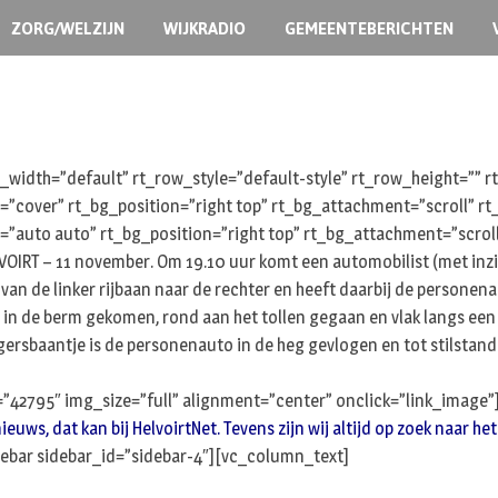
ZORG/WELZIJN
WIJKRADIO
GEMEENTEBERICHTEN
width=”default” rt_row_style=”default-style” rt_row_height=””
e=”cover” rt_bg_position=”right top” rt_bg_attachment=”scroll” 
=”auto auto” rt_bg_position=”right top” rt_bg_attachment=”scrol
RT – 11 november. Om 19.10 uur komt een automobilist (met inzitte
an de linker rijbaan naar de rechter en heeft daarbij de personena
, in de berm gekomen, rond aan het tollen gegaan en vlak langs een 
ersbaantje is de personenauto in de heg gevlogen en tot stilst
”42795″ img_size=”full” alignment=”center” onclick=”link_image
s, dat kan bij HelvoirtNet. Tevens zijn wij altijd op zoek naar het 
ebar sidebar_id=”sidebar-4″][vc_column_text]