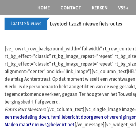
Skip
HOME
CONTACT
KERKEN
V55+
to
content
Laatste Nieuws
Leyetocht 2026: nieuwe fietsroutes
[vc_row rt_row_background_width=”fullwidth” rt_row_content_
rt_bg_effect=”classic” rt_bg_image_repeat=”repeat” rt_bg_siz
rt_bg_effect=”classic” rt_bg_image_repeat=”repeat” rt_bg_size
alignment=”center” onclick=”link_image”][vc_column_text]HELVOI
de afslag Achterstraat. Op dat moment wisselt een vrachtwagen v
Hierbij is de personenauto licht aangetikt en van de weg geraakt
tegemoetkomende verkeer, gegaan. Ter hoogte van het Touwslag
bergingsbedrijf afgevoerd.
Foto’s Bart Meesters
[/vc_column_text][vc_single_image image=
een mededeling doen, familiebericht doorgeven of verenigingsnieuw
Mailen maar!
nieuws@helvoirt.net
[/vc_message][vc_widget_sid