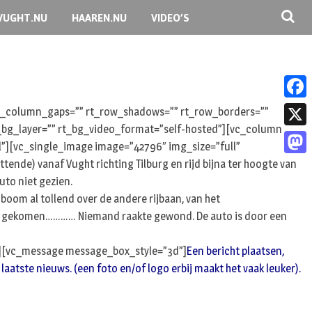
VUGHT.NU
HAAREN.NU
VIDEO’S
F
 rt_column_gaps=”” rt_row_shadows=”” rt_row_borders=””
rt_bg_layer=”” rt_bg_video_format=”self-hosted”][vc_column
a
X
l”][vc_single_image image=”42796″ img_size=”full”
c
nde) vanaf Vught richting Tilburg en rijd bijna ter hoogte van
M
e
uto niet gezien.
a
b
boom al tollend over de andere rijbaan, van het
s
and gekomen………… Niemand raakte gewond. De auto is door een
o
t
o
”][vc_message message_box_style=”3d”]
Een bericht plaatsen,
o
k
laatste nieuws. (een foto en/of logo erbij maakt het vaak leuker).
d
o