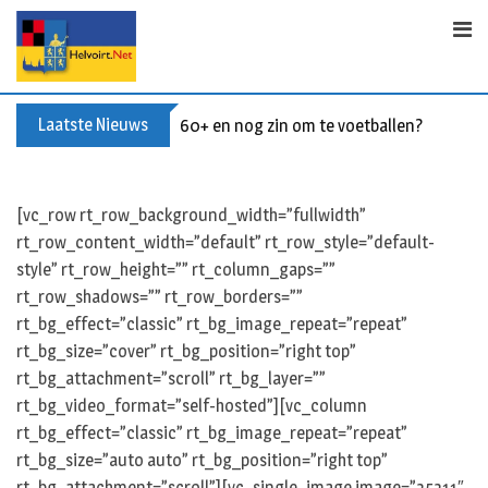
Skip
to
content
Laatste Nieuws
60+ en nog zin om te voetballen? Kom Wal
[vc_row rt_row_background_width=”fullwidth”
rt_row_content_width=”default” rt_row_style=”default-
style” rt_row_height=”” rt_column_gaps=””
rt_row_shadows=”” rt_row_borders=””
rt_bg_effect=”classic” rt_bg_image_repeat=”repeat”
rt_bg_size=”cover” rt_bg_position=”right top”
rt_bg_attachment=”scroll” rt_bg_layer=””
rt_bg_video_format=”self-hosted”][vc_column
rt_bg_effect=”classic” rt_bg_image_repeat=”repeat”
rt_bg_size=”auto auto” rt_bg_position=”right top”
rt_bg_attachment=”scroll”][vc_single_image image=”35311″