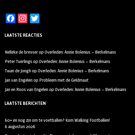
Fa
In
T
ce
st
wi
LAATSTE REACTIES
b
ag
tt
oo
ra
er
Nelleke de bresser
op
Overleden: Annie Bolenius – Berkelmans
k
m
Peter Tuerlings
op
Overleden: Annie Bolenius – Berkelmans
Twan de Jongh
op
Overleden: Annie Bolenius – Berkelmans
Jan van Engelen
op
Probleem met de Geldmaat
Jan en Roos van Engelen
op
Overleden: Annie Bolenius – Berkelmans
LAATSTE BERICHTEN
60+ en nog zin om te voetballen? Kom Walking Footballen!
6 augustus 2026