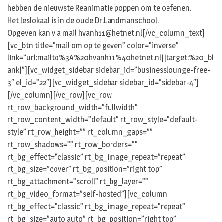
hebben de nieuwste Reanimatie poppen om te oefenen.
Het leslokaal is in de oude Dr.Landmanschool.
Opgeven kan via mail hvanh11@hetnet.nl[/vc_column_text]
[vc_btn title=”mail om op te geven” color=”inverse”
link=”url:mailto%3A%20hvanh11%40hetnet.nl||target:%20_bl
ank|”][vc_widget_sidebar sidebar_id=”businesslounge-free-
3″ el_id=”22″][vc_widget_sidebar sidebar_id=”sidebar-4″]
[/vc_column][/vc_row][vc_row
rt_row_background_width=”fullwidth”
rt_row_content_width=”default” rt_row_style=”default-
style” rt_row_height=”” rt_column_gaps=””
rt_row_shadows=”” rt_row_borders=””
rt_bg_effect=”classic” rt_bg_image_repeat=”repeat”
rt_bg_size=”cover” rt_bg_position=”right top”
rt_bg_attachment=”scroll” rt_bg_layer=””
rt_bg_video_format=”self-hosted”][vc_column
rt_bg_effect=”classic” rt_bg_image_repeat=”repeat”
rt_bg_size=”auto auto” rt_bg_position=”right top”