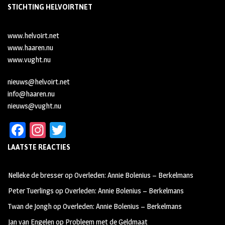
STICHTING HELVOIRTNET
www.helvoirt.net
www.haaren.nu
www.vught.nu
nieuws@helvoirt.net
info@haaren.nu
nieuws@vught.nu
Fa
In
T
ce
st
wi
LAATSTE REACTIES
b
ag
tt
oo
ra
er
Nelleke de bresser
op
Overleden: Annie Bolenius – Berkelmans
k
m
Peter Tuerlings
op
Overleden: Annie Bolenius – Berkelmans
Twan de Jongh
op
Overleden: Annie Bolenius – Berkelmans
Jan van Engelen
op
Probleem met de Geldmaat