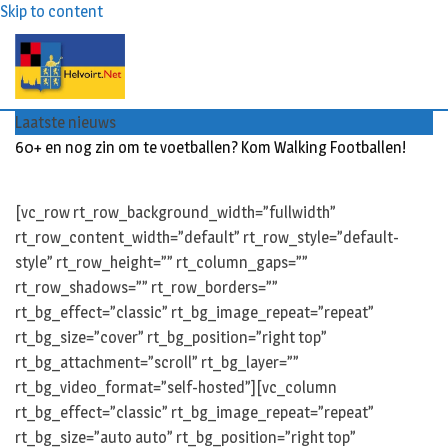
Skip to content
Laatste nieuws
60+ en nog zin om te voetballen? Kom Walking Footballen!
[vc_row rt_row_background_width=”fullwidth”
rt_row_content_width=”default” rt_row_style=”default-
style” rt_row_height=”” rt_column_gaps=””
rt_row_shadows=”” rt_row_borders=””
rt_bg_effect=”classic” rt_bg_image_repeat=”repeat”
rt_bg_size=”cover” rt_bg_position=”right top”
rt_bg_attachment=”scroll” rt_bg_layer=””
rt_bg_video_format=”self-hosted”][vc_column
rt_bg_effect=”classic” rt_bg_image_repeat=”repeat”
rt_bg_size=”auto auto” rt_bg_position=”right top”