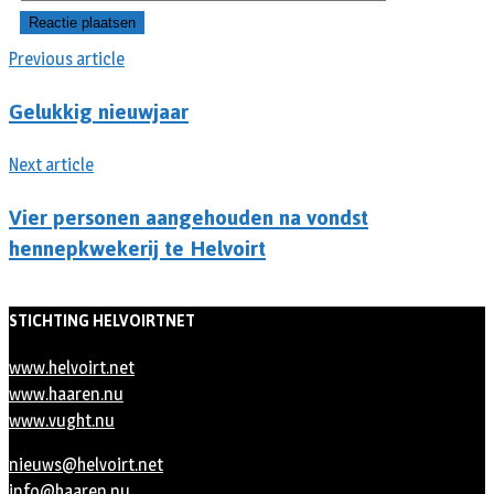
Previous article
Gelukkig nieuwjaar
Next article
Vier personen aangehouden na vondst
hennepkwekerij te Helvoirt
STICHTING HELVOIRTNET
www.helvoirt.net
www.haaren.nu
www.vught.nu
nieuws@helvoirt.net
info@haaren.nu