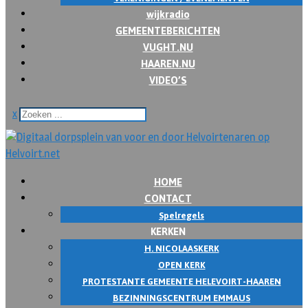
wijkradio
GEMEENTEBERICHTEN
VUGHT.NU
HAAREN.NU
VIDEO’S
x
HOME
CONTACT
Spelregels
KERKEN
H. NICOLAASKERK
OPEN KERK
PROTESTANTE GEMEENTE HELEVOIRT-HAAREN
BEZINNINGSCENTRUM EMMAUS