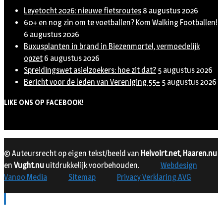
Leyetocht 2026: nieuwe fietsroutes
8 augustus 2026
60+ en nog zin om te voetballen? Kom Walking Footballen!
6 augustus 2026
Buxusplanten in brand in Biezenmortel, vermoedelijk
opzet
6 augustus 2026
Spreidingswet asielzoekers: hoe zit dat?
5 augustus 2026
Bericht voor de leden van Vereniging 55+
5 augustus 2026
LIKE ONS OP FACEBOOK!
© Auteursrecht op eigen tekst/beeld van
Helvoirt.net
,
Haaren.nu
en
Vught.nu
uitdrukkelijk voorbehouden.
Webdesign
Vanoo Media
Sitemap
Privacy Verklaring AVG