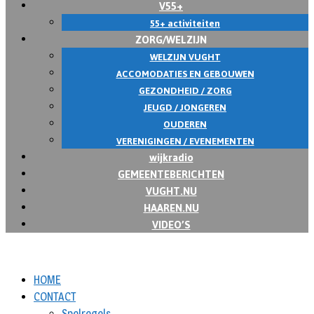
V55+
55+ activiteiten
ZORG/WELZIJN
WELZIJN VUGHT
ACCOMODATIES EN GEBOUWEN
GEZONDHEID / ZORG
JEUGD / JONGEREN
OUDEREN
VERENIGINGEN / EVENEMENTEN
wijkradio
GEMEENTEBERICHTEN
VUGHT.NU
HAAREN.NU
VIDEO’S
HOME
CONTACT
Spelregels