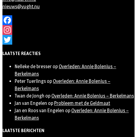
nieuws@vught.nu
Facebook
Instagram
Twitter
LAATSTE REACTIES
Nelleke de bresser
op
Overleden: Annie Bolenius –
Berkelmans
Peter Tuerlings
op
Overleden: Annie Bolenius –
Berkelmans
Twan de Jongh
op
Overleden: Annie Bolenius – Berkelmans
Jan van Engelen
op
Probleem met de Geldmaat
Jan en Roos van Engelen
op
Overleden: Annie Bolenius –
Berkelmans
LAATSTE BERICHTEN