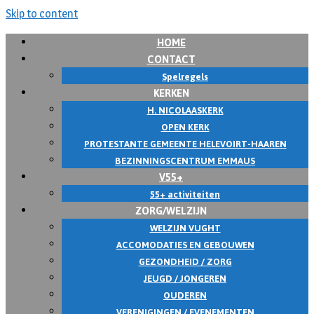
Skip to content
HOME
CONTACT
Spelregels
KERKEN
H. NICOLAASKERK
OPEN KERK
PROTESTANTE GEMEENTE HELEVOIRT-HAAREN
BEZINNINGSCENTRUM EMMAUS
V55+
55+ activiteiten
ZORG/WELZIJN
WELZIJN VUGHT
ACCOMODATIES EN GEBOUWEN
GEZONDHEID / ZORG
JEUGD / JONGEREN
OUDEREN
VERENIGINGEN / EVENEMENTEN