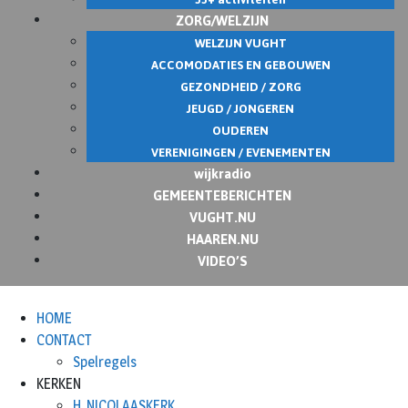
ZORG/WELZIJN
WELZIJN VUGHT
ACCOMODATIES EN GEBOUWEN
GEZONDHEID / ZORG
JEUGD / JONGEREN
OUDEREN
VERENIGINGEN / EVENEMENTEN
wijkradio
GEMEENTEBERICHTEN
VUGHT.NU
HAAREN.NU
VIDEO’S
HOME
CONTACT
Spelregels
KERKEN
H. NICOLAASKERK