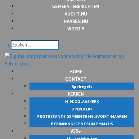
GEMEENTEBERICHTEN
VUGHT.NU
HAAREN.NU
VIDEO’S
x
HOME
CONTACT
Spelregels
KERKEN
H. NICOLAASKERK
OPEN KERK
PROTESTANTE GEMEENTE HELEVOIRT-HAAREN
BEZINNINGSCENTRUM EMMAUS
V55+
55+ activiteiten