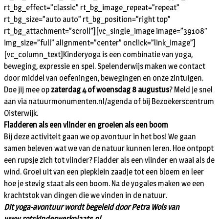
rt_bg_effect=”classic” rt_bg_image_repeat=”repeat”
rt_bg_size=”auto auto” rt_bg_position=”right top”
rt_bg_attachment=”scroll”][vc_single_image image=”39108″
img_size=”full” alignment=”center” onclick=”link_image”]
[vc_column_text]Kinderyoga is een combinatie van yoga,
beweging, expressie en spel. Spelenderwijs maken we contact
door middel van oefeningen, bewegingen en onze zintuigen.
Doe jij mee op
zaterdag 4 of woensdag 8 augustus
? Meld je snel
aan via natuurmonumenten.nl/agenda of bij Bezoekerscentrum
Oisterwijk.
Fladderen als een vlinder en groeien als een boom
Bij deze activiteit gaan we op avontuur in het bos! We gaan
samen beleven wat we van de natuur kunnen leren. Hoe ontpopt
een rupsje zich tot vlinder? Fladder als een vlinder en waai als de
wind. Groei uit van een piepklein zaadje tot een bloem en leer
hoe je stevig staat als een boom. Na de yogales maken we een
krachtstok van dingen die we vinden in de natuur.
Dit yoga-avontuur wordt begeleid door Petra Wols van
www.rotskinderwerkplaats.nl
.