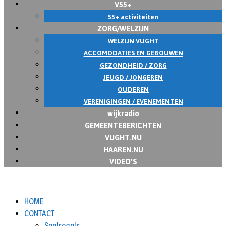
V55+
55+ activiteiten
ZORG/WELZIJN
WELZIJN VUGHT
ACCOMODATIES EN GEBOUWEN
GEZONDHEID / ZORG
JEUGD / JONGEREN
OUDEREN
VERENIGINGEN / EVENEMENTEN
wijkradio
GEMEENTEBERICHTEN
VUGHT.NU
HAAREN.NU
VIDEO’S
HOME
CONTACT
Spelregels