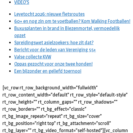
VIDEO’S
Leyetocht 2026: nieuwe fietsroutes
60+ en nog zin om te voetballen? Kom Walking Footballen!
Buxusplanten in brand in Biezenmortel, vermoedelijk
opzet
Spreidingswet asielzoekers: hoe zit dat?
Bericht voor de leden van Vereniging 55+
Valse collecte KVW
Oppas gezocht voor onze twee honden!
Een bijzonder en geliefd toernooi
[vc_row rt_row_background_width=”fullwidth”
rt_row_content_width=”default” rt_row_style=”default-style”
rt_row_height=”” rt_column_gaps=”” rt_row_shadows=””
rt_row_borders=”” rt_bg_effect=”classic”
rt_bg_image_repeat=”repeat” rt_bg_size=”cover”
rt_bg_position=”right top” rt_bg_attachment=”scroll”
rt_bg_layer=”” rt_bg_video_format=”self-hosted”][vc_column