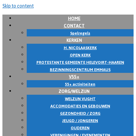
Skip to content
HOME
CONTACT
Spelregels
KERKEN
H. NICOLAASKERK
OPEN KERK
PROTESTANTE GEMEENTE HELEVOIRT-HAAREN
BEZINNINGSCENTRUM EMMAUS
V55+
55+ activiteiten
ZORG/WELZIJN
WELZIJN VUGHT
ACCOMODATIES EN GEBOUWEN
GEZONDHEID / ZORG
JEUGD / JONGEREN
OUDEREN
VERENIGINGEN / EVENEMENTEN