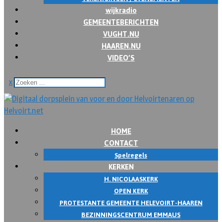
wijkradio
GEMEENTEBERICHTEN
VUGHT.NU
HAAREN.NU
VIDEO’S
x
HOME
CONTACT
Spelregels
KERKEN
H. NICOLAASKERK
OPEN KERK
PROTESTANTE GEMEENTE HELEVOIRT-HAAREN
BEZINNINGSCENTRUM EMMAUS