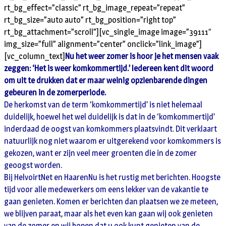
rt_bg_effect=”classic” rt_bg_image_repeat=”repeat”
rt_bg_size=”auto auto” rt_bg_position=”right top”
rt_bg_attachment=”scroll”][vc_single_image image=”39111″
img_size=”full” alignment=”center” onclick=”link_image”]
[vc_column_text]
Nu het weer zomer is hoor je het mensen vaak
zeggen: ‘Het is weer komkommertijd.’ Iedereen kent dit woord
om uit te drukken dat er maar weinig opzienbarende dingen
gebeuren in de zomerperiode.
De herkomst van de term ‘komkommertijd’ is niet helemaal
duidelijk, hoewel het wel duidelijk is dat in de ‘komkommertijd’
inderdaad de oogst van komkommers plaatsvindt. Dit verklaart
natuurlijk nog niet waarom er uitgerekend voor komkommers is
gekozen, want er zijn veel meer groenten die in de zomer
geoogst worden.
Bij HelvoirtNet en HaarenNu is het rustig met berichten. Hoogste
tijd voor alle medewerkers om eens lekker van de vakantie te
gaan genieten. Komen er berichten dan plaatsen we ze meteen,
we blijven paraat, maar als het even kan gaan wij ook genieten
van de zomer en wij hopen dat u ook kunt genieten van de