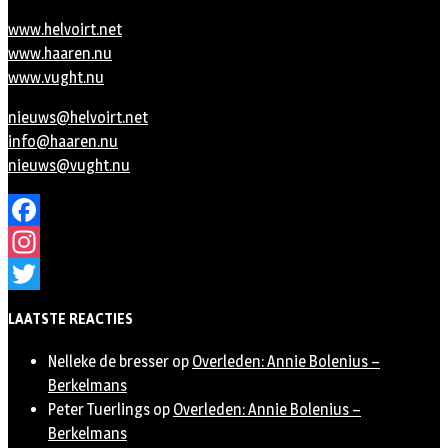
www.helvoirt.net
www.haaren.nu
www.vught.nu
nieuws@helvoirt.net
info@haaren.nu
nieuws@vught.nu
Facebook
Instagram
Twitter
LAATSTE REACTIES
Nelleke de bresser
op
Overleden: Annie Bolenius –
Berkelmans
Peter Tuerlings
op
Overleden: Annie Bolenius –
Berkelmans