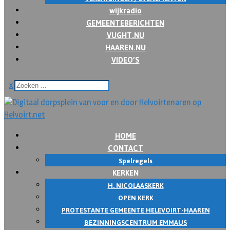
wijkradio
GEMEENTEBERICHTEN
VUGHT.NU
HAAREN.NU
VIDEO’S
x
HOME
CONTACT
Spelregels
KERKEN
H. NICOLAASKERK
OPEN KERK
PROTESTANTE GEMEENTE HELEVOIRT-HAAREN
BEZINNINGSCENTRUM EMMAUS