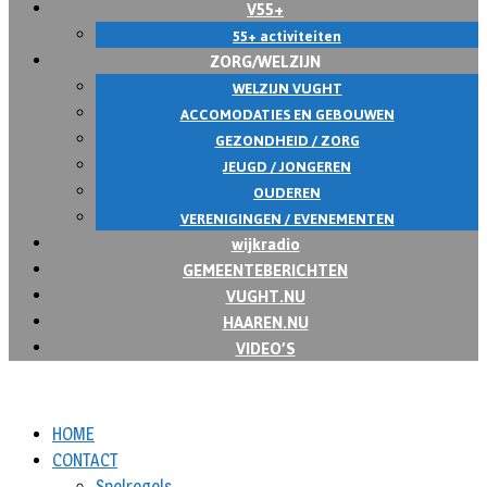
V55+
55+ activiteiten
ZORG/WELZIJN
WELZIJN VUGHT
ACCOMODATIES EN GEBOUWEN
GEZONDHEID / ZORG
JEUGD / JONGEREN
OUDEREN
VERENIGINGEN / EVENEMENTEN
wijkradio
GEMEENTEBERICHTEN
VUGHT.NU
HAAREN.NU
VIDEO’S
HOME
CONTACT
Spelregels