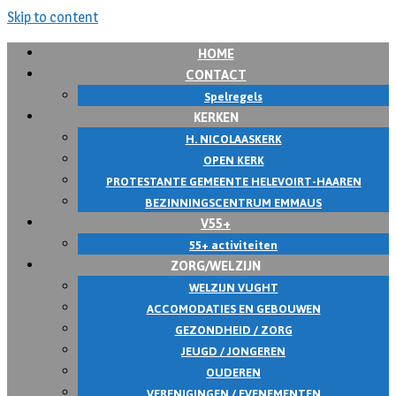
Skip to content
HOME
CONTACT
Spelregels
KERKEN
H. NICOLAASKERK
OPEN KERK
PROTESTANTE GEMEENTE HELEVOIRT-HAAREN
BEZINNINGSCENTRUM EMMAUS
V55+
55+ activiteiten
ZORG/WELZIJN
WELZIJN VUGHT
ACCOMODATIES EN GEBOUWEN
GEZONDHEID / ZORG
JEUGD / JONGEREN
OUDEREN
VERENIGINGEN / EVENEMENTEN