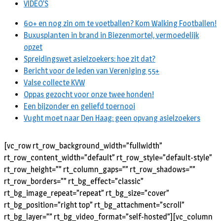
VIDEO’S
60+ en nog zin om te voetballen? Kom Walking Footballen!
Buxusplanten in brand in Biezenmortel, vermoedelijk
opzet
Spreidingswet asielzoekers: hoe zit dat?
Bericht voor de leden van Vereniging 55+
Valse collecte KVW
Oppas gezocht voor onze twee honden!
Een bijzonder en geliefd toernooi
Vught moet naar Den Haag: geen opvang asielzoekers
[vc_row rt_row_background_width=”fullwidth”
rt_row_content_width=”default” rt_row_style=”default-style”
rt_row_height=”” rt_column_gaps=”” rt_row_shadows=””
rt_row_borders=”” rt_bg_effect=”classic”
rt_bg_image_repeat=”repeat” rt_bg_size=”cover”
rt_bg_position=”right top” rt_bg_attachment=”scroll”
rt_bg_layer=”” rt_bg_video_format=”self-hosted”][vc_column