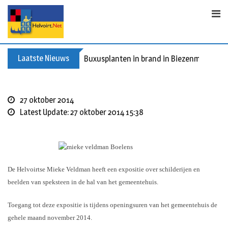
S
k
i
p
t
Laatste Nieuws
Buxusplanten in brand in Biezenmortel, v
o
c
o
27 oktober 2014
n
Latest Update: 27 oktober 2014 15:38
t
e
n
t
De Helvoirtse Mieke Veldman heeft een expositie over schilderijen en
beelden van speksteen in de hal van het gemeentehuis.
Toegang tot deze expositie is tijdens openingsuren van het gemeentehuis de
gehele maand november 2014.