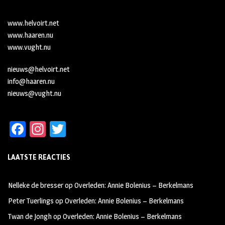
www.helvoirt.net
www.haaren.nu
www.vught.nu
nieuws@helvoirt.net
info@haaren.nu
nieuws@vught.nu
Fa
In
T
ce
st
wi
LAATSTE REACTIES
b
ag
tt
oo
ra
er
Nelleke de bresser
op
Overleden: Annie Bolenius – Berkelmans
k
m
Peter Tuerlings
op
Overleden: Annie Bolenius – Berkelmans
Twan de Jongh
op
Overleden: Annie Bolenius – Berkelmans