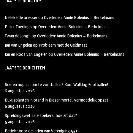
LAATSTE REACTIES
b
ag
tt
oo
ra
er
Nelleke de bresser
op
Overleden: Annie Bolenius – Berkelmans
k
m
Peter Tuerlings
op
Overleden: Annie Bolenius – Berkelmans
Twan de Jongh
op
Overleden: Annie Bolenius – Berkelmans
Jan van Engelen
op
Probleem met de Geldmaat
Jan en Roos van Engelen
op
Overleden: Annie Bolenius – Berkelmans
LAATSTE BERICHTEN
60+ en nog zin om te voetballen? Kom Walking Footballen!
6 augustus 2026
Buxusplanten in brand in Biezenmortel, vermoedelijk opzet
6 augustus 2026
Spreidingswet asielzoekers: hoe zit dat?
5 augustus 2026
Bericht voor de leden van Vereniging 55+