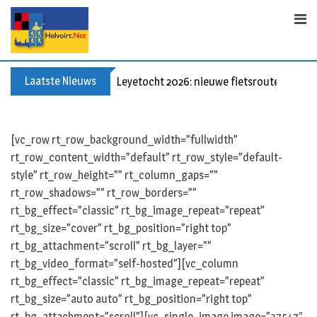
Skip
to
content
Laatste Nieuws
Leyetocht 2026: nieuwe fietsroutes
[vc_row rt_row_background_width=”fullwidth”
rt_row_content_width=”default” rt_row_style=”default-
style” rt_row_height=”” rt_column_gaps=””
rt_row_shadows=”” rt_row_borders=””
rt_bg_effect=”classic” rt_bg_image_repeat=”repeat”
rt_bg_size=”cover” rt_bg_position=”right top”
rt_bg_attachment=”scroll” rt_bg_layer=””
rt_bg_video_format=”self-hosted”][vc_column
rt_bg_effect=”classic” rt_bg_image_repeat=”repeat”
rt_bg_size=”auto auto” rt_bg_position=”right top”
rt_bg_attachment=”scroll”][vc_single_image image=”37547″