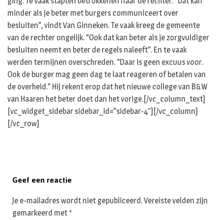
ging. Te vaak stapten betrokkenen naar de rechter. “Dat kan
minder als je beter met burgers communiceert over
besluiten”, vindt Van Ginneken. Te vaak kreeg de gemeente
van de rechter ongelijk. “Ook dat kan beter als je zorgvuldiger
besluiten neemt en beter de regels naleeft”. En te vaak
werden termijnen overschreden. “Daar is geen excuus voor.
Ook de burger mag geen dag te laat reageren of betalen van
de overheid.” Hij rekent erop dat het nieuwe college van B&W
van Haaren het beter doet dan het vorige.[/vc_column_text]
[vc_widget_sidebar sidebar_id=”sidebar-4″][/vc_column]
[/vc_row]
Geef een reactie
Je e-mailadres wordt niet gepubliceerd.
Vereiste velden zijn
gemarkeerd met
*