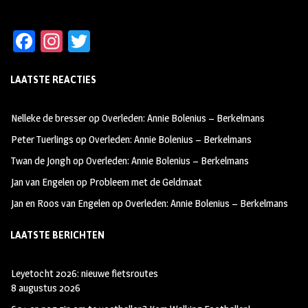
Fa
In
T
ce
st
wi
LAATSTE REACTIES
b
ag
tt
oo
ra
er
Nelleke de bresser
op
Overleden: Annie Bolenius – Berkelmans
k
m
Peter Tuerlings
op
Overleden: Annie Bolenius – Berkelmans
Twan de Jongh
op
Overleden: Annie Bolenius – Berkelmans
Jan van Engelen
op
Probleem met de Geldmaat
Jan en Roos van Engelen
op
Overleden: Annie Bolenius – Berkelmans
LAATSTE BERICHTEN
Leyetocht 2026: nieuwe fietsroutes
8 augustus 2026