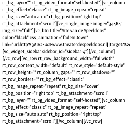
rt_bg_layer=”” rt_bg_video_format=”self-hosted”][vc_column
rt_bg_effect=”classic” rt_bg_image_repeat=”repeat”
rt_bg_size=”auto auto” rt_bg_position=”right top”
rt_bg_attachment=”scroll”][vc_single_image image=”34464″
img_size=”full”][vc_btn title=”Site van de Speeldoos”
color=”black” css_animation=”fadeInDown”
link=”url:http%3A%2F%2Fwww.theaterdespeeldoos.nl||target:%20
[vc_widget_sidebar sidebar_id=”sidebar-4″][/vc_column]
[/vc_row][vc_row rt_row_background_width=”fullwidth”
rt_row_content_width=”default” rt_row_style=”default-style”
rt_row_height=”” rt_column_gaps=”” rt_row_shadows=””
rt_row_borders=”” rt_bg_effect=”classic”
rt_bg_image_repeat=”repeat” rt_bg_size=”cover”
rt_bg_position=”right top” rt_bg_attachment=”scroll”
rt_bg_layer=”” rt_bg_video_format=”self-hosted”][vc_column
rt_bg_effect=”classic” rt_bg_image_repeat=”repeat”
rt_bg_size=”auto auto” rt_bg_position=”right top”
rt_bg_attachment=”scroll”][/vc_column][/vc_row]