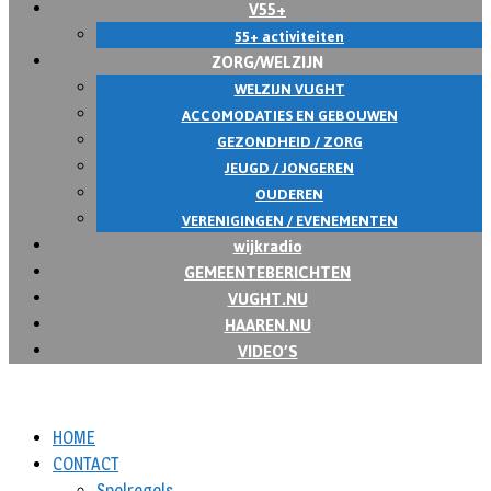
V55+
55+ activiteiten
ZORG/WELZIJN
WELZIJN VUGHT
ACCOMODATIES EN GEBOUWEN
GEZONDHEID / ZORG
JEUGD / JONGEREN
OUDEREN
VERENIGINGEN / EVENEMENTEN
wijkradio
GEMEENTEBERICHTEN
VUGHT.NU
HAAREN.NU
VIDEO’S
HOME
CONTACT
Spelregels