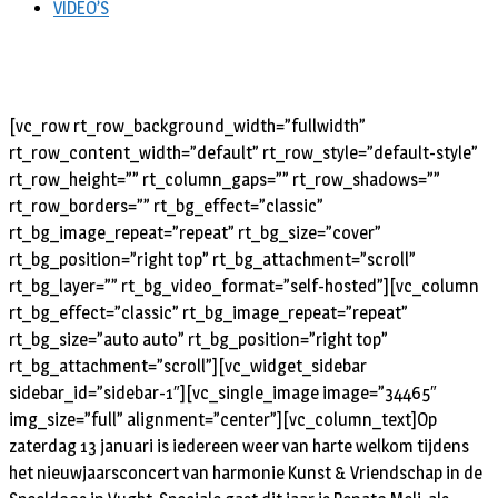
VIDEO’S
[vc_row rt_row_background_width=”fullwidth”
rt_row_content_width=”default” rt_row_style=”default-style”
rt_row_height=”” rt_column_gaps=”” rt_row_shadows=””
rt_row_borders=”” rt_bg_effect=”classic”
rt_bg_image_repeat=”repeat” rt_bg_size=”cover”
rt_bg_position=”right top” rt_bg_attachment=”scroll”
rt_bg_layer=”” rt_bg_video_format=”self-hosted”][vc_column
rt_bg_effect=”classic” rt_bg_image_repeat=”repeat”
rt_bg_size=”auto auto” rt_bg_position=”right top”
rt_bg_attachment=”scroll”][vc_widget_sidebar
sidebar_id=”sidebar-1″][vc_single_image image=”34465″
img_size=”full” alignment=”center”][vc_column_text]Op
zaterdag 13 januari is iedereen weer van harte welkom tijdens
het nieuwjaarsconcert van harmonie Kunst & Vriendschap in de