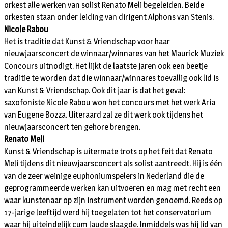
orkest alle werken van solist Renato Meli begeleiden. Beide
orkesten staan onder leiding van dirigent Alphons van Stenis.
Nicole Rabou
Het is traditie dat Kunst & Vriendschap voor haar
nieuwjaarsconcert de winnaar/winnares van het Maurick Muziek
Concours uitnodigt. Het lijkt de laatste jaren ook een beetje
traditie te worden dat die winnaar/winnares toevallig ook lid is
van Kunst & Vriendschap. Ook dit jaar is dat het geval:
saxofoniste Nicole Rabou won het concours met het werk Aria
van Eugene Bozza. Uiteraard zal ze dit werk ook tijdens het
nieuwjaarsconcert ten gehore brengen.
Renato Meli
Kunst & Vriendschap is uitermate trots op het feit dat Renato
Meli tijdens dit nieuwjaarsconcert als solist aantreedt. Hij is één
van de zeer weinige euphoniumspelers in Nederland die de
geprogrammeerde werken kan uitvoeren en mag met recht een
waar kunstenaar op zijn instrument worden genoemd. Reeds op
17-jarige leeftijd werd hij toegelaten tot het conservatorium
waar hij uiteindelijk cum laude slaagde. Inmiddels was hij lid van