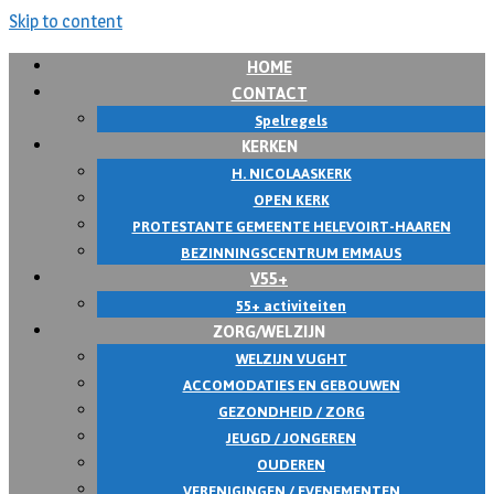
Skip to content
HOME
CONTACT
Spelregels
KERKEN
H. NICOLAASKERK
OPEN KERK
PROTESTANTE GEMEENTE HELEVOIRT-HAAREN
BEZINNINGSCENTRUM EMMAUS
V55+
55+ activiteiten
ZORG/WELZIJN
WELZIJN VUGHT
ACCOMODATIES EN GEBOUWEN
GEZONDHEID / ZORG
JEUGD / JONGEREN
OUDEREN
VERENIGINGEN / EVENEMENTEN