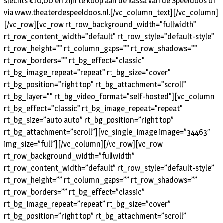
slechts €10,00 en zijn te koop aan de kassa van de Speeldoos of
via www.theaterdespeeldoos.nl.[/vc_column_text][/vc_column]
[/vc_row][vc_row rt_row_background_width=”fullwidth”
rt_row_content_width=”default” rt_row_style=”default-style”
rt_row_height=”” rt_column_gaps=”” rt_row_shadows=””
rt_row_borders=”” rt_bg_effect=”classic”
rt_bg_image_repeat=”repeat” rt_bg_size=”cover”
rt_bg_position=”right top” rt_bg_attachment=”scroll”
rt_bg_layer=”” rt_bg_video_format=”self-hosted”][vc_column
rt_bg_effect=”classic” rt_bg_image_repeat=”repeat”
rt_bg_size=”auto auto” rt_bg_position=”right top”
rt_bg_attachment=”scroll”][vc_single_image image=”34463″
img_size=”full”][/vc_column][/vc_row][vc_row
rt_row_background_width=”fullwidth”
rt_row_content_width=”default” rt_row_style=”default-style”
rt_row_height=”” rt_column_gaps=”” rt_row_shadows=””
rt_row_borders=”” rt_bg_effect=”classic”
rt_bg_image_repeat=”repeat” rt_bg_size=”cover”
rt_bg_position=”right top” rt_bg_attachment=”scroll”