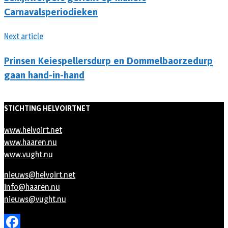
Carnavalsperiodieken
Next article
Prinsen Keiespellersdurp en Dommelbaorzedurp
gaan hand-in-hand
STICHTING HELVOIRTNET
www.helvoirt.net
www.haaren.nu
www.vught.nu
nieuws@helvoirt.net
info@haaren.nu
nieuws@vught.nu