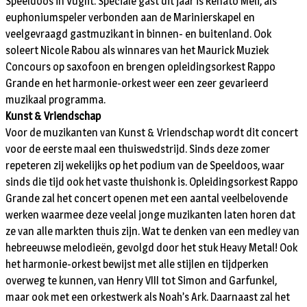
Speeldoos in Vught. Speciale gast dit jaar is Renato Meli, als
euphoniumspeler verbonden aan de Marinierskapel en
veelgevraagd gastmuzikant in binnen- en buitenland. Ook
soleert Nicole Rabou als winnares van het Maurick Muziek
Concours op saxofoon en brengen opleidingsorkest Rappo
Grande en het harmonie-orkest weer een zeer gevarieerd
muzikaal programma.
Kunst & Vriendschap
Voor de muzikanten van Kunst & Vriendschap wordt dit concert
voor de eerste maal een thuiswedstrijd. Sinds deze zomer
repeteren zij wekelijks op het podium van de Speeldoos, waar
sinds die tijd ook het vaste thuishonk is. Opleidingsorkest Rappo
Grande zal het concert openen met een aantal veelbelovende
werken waarmee deze veelal jonge muzikanten laten horen dat
ze van alle markten thuis zijn. Wat te denken van een medley van
hebreeuwse melodieën, gevolgd door het stuk Heavy Metal! Ook
het harmonie-orkest bewijst met alle stijlen en tijdperken
overweg te kunnen, van Henry VIII tot Simon and Garfunkel,
maar ook met een orkestwerk als Noah’s Ark. Daarnaast zal het