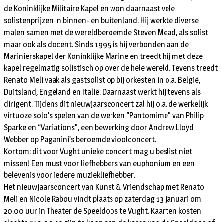
de Koninklijke Militaire Kapel en won daarnaast vele
solistenprijzen in binnen- en buitenland. Hij werkte diverse
malen samen met de wereldberoemde Steven Mead, als solist
maar ook als docent. Sinds 1995 is hij verbonden aan de
Marinierskapel der Koninklijke Marine en treedt hij met deze
kapel regelmatig solistisch op over de hele wereld. Tevens treedt
Renato Meli vaak als gastsolist op bij orkesten in o.a. België,
Duitsland, Engeland en Italië. Daarnaast werkt hij tevens als
dirigent. Tijdens dit nieuwjaarsconcert zal hij o.a. de werkelijk
virtuoze solo’s spelen van de werken “Pantomime” van Philip
Sparke en “Variations”, een bewerking door Andrew Lloyd
Webber op Paganini’s beroemde vioolconcert.
Kortom: dit voor Vught unieke concert mag u beslist niet
missen! Een must voor liefhebbers van euphonium en een
belevenis voor iedere muziekliefhebber.
Het nieuwjaarsconcert van Kunst & Vriendschap met Renato
Meli en Nicole Rabou vindt plaats op zaterdag 13 januari om
20.00 uur in Theater de Speeldoos te Vught. Kaarten kosten