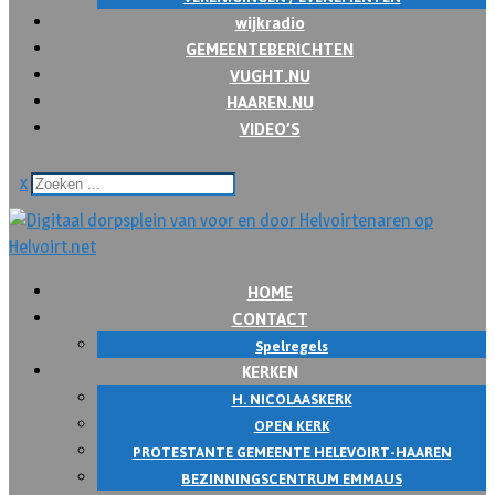
wijkradio
GEMEENTEBERICHTEN
VUGHT.NU
HAAREN.NU
VIDEO’S
x
HOME
CONTACT
Spelregels
KERKEN
H. NICOLAASKERK
OPEN KERK
PROTESTANTE GEMEENTE HELEVOIRT-HAAREN
BEZINNINGSCENTRUM EMMAUS