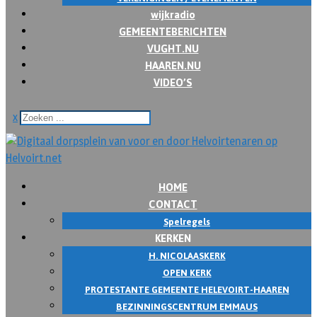
wijkradio
GEMEENTEBERICHTEN
VUGHT.NU
HAAREN.NU
VIDEO’S
x
HOME
CONTACT
Spelregels
KERKEN
H. NICOLAASKERK
OPEN KERK
PROTESTANTE GEMEENTE HELEVOIRT-HAAREN
BEZINNINGSCENTRUM EMMAUS