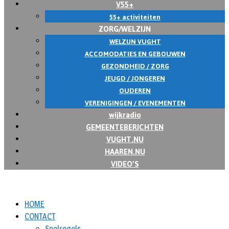
V55+
55+ activiteiten
ZORG/WELZIJN
WELZIJN VUGHT
ACCOMODATIES EN GEBOUWEN
GEZONDHEID / ZORG
JEUGD / JONGEREN
OUDEREN
VERENIGINGEN / EVENEMENTEN
wijkradio
GEMEENTEBERICHTEN
VUGHT.NU
HAAREN.NU
VIDEO’S
HOME
CONTACT
Spelregels