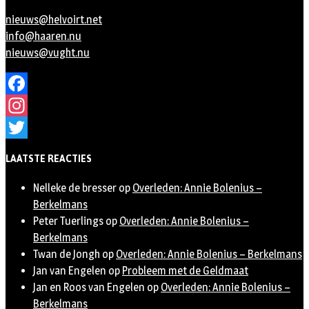
nieuws@helvoirt.net
info@haaren.nu
nieuws@vught.nu
Facebook
Instagram
Twitter
LAATSTE REACTIES
Nelleke de bresser
op
Overleden: Annie Bolenius –
Berkelmans
Peter Tuerlings
op
Overleden: Annie Bolenius –
Berkelmans
Twan de Jongh
op
Overleden: Annie Bolenius – Berkelmans
Jan van Engelen
op
Probleem met de Geldmaat
Jan en Roos van Engelen
op
Overleden: Annie Bolenius –
Berkelmans