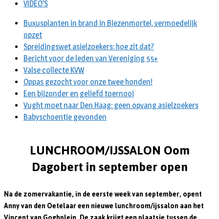
VIDEO’S
Buxusplanten in brand in Biezenmortel, vermoedelijk
opzet
Spreidingswet asielzoekers: hoe zit dat?
Bericht voor de leden van Vereniging 55+
Valse collecte KVW
Oppas gezocht voor onze twee honden!
Een bijzonder en geliefd toernooi
Vught moet naar Den Haag: geen opvang asielzoekers
Babyschoentje gevonden
LUNCHROOM/IJSSALON Oom
Dagobert in september open
Na de zomervakantie, in de eerste week van september, opent
Anny van den Oetelaar een nieuwe lunchroom/ijssalon aan het
Vincent van Goghplein. De zaak krijgt een plaatsje tussen de