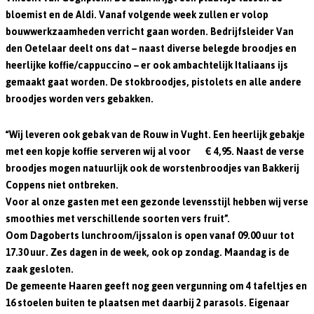
bloemist en de Aldi. Vanaf volgende week zullen er volop
bouwwerkzaamheden verricht gaan worden. Bedrijfsleider Van
den Oetelaar deelt ons dat – naast diverse belegde broodjes en
heerlijke koffie/cappuccino – er ook ambachtelijk Italiaans ijs
gemaakt gaat worden. De stokbroodjes, pistolets en alle andere
broodjes worden vers gebakken.
“Wij leveren ook gebak van de Rouw in Vught. Een heerlijk gebakje
met een kopje koffie serveren wij al voor € 4,95. Naast de verse
broodjes mogen natuurlijk ook de worstenbroodjes van Bakkerij
Coppens niet ontbreken.
Voor al onze gasten met een gezonde levensstijl hebben wij verse
smoothies met verschillende soorten vers fruit”.
Oom Dagoberts lunchroom/ijssalon is open vanaf 09.00 uur tot
17.30 uur. Zes dagen in de week, ook op zondag. Maandag is de
zaak gesloten.
De gemeente Haaren geeft nog geen vergunning om 4 tafeltjes en
16 stoelen buiten te plaatsen met daarbij 2 parasols. Eigenaar