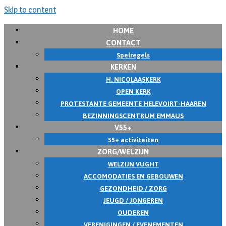
Skip to content
HOME
CONTACT
Spelregels
KERKEN
H. NICOLAASKERK
OPEN KERK
PROTESTANTE GEMEENTE HELEVOIRT-HAAREN
BEZINNINGSCENTRUM EMMAUS
V55+
55+ activiteiten
ZORG/WELZIJN
WELZIJN VUGHT
ACCOMODATIES EN GEBOUWEN
GEZONDHEID / ZORG
JEUGD / JONGEREN
OUDEREN
VERENIGINGEN / EVENEMENTEN