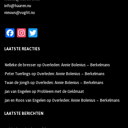
info@haaren.nu
nieuws@vught.nu
Fa
In
T
ce
st
wi
LAATSTE REACTIES
b
ag
tt
oo
ra
er
Nelleke de bresser
op
Overleden: Annie Bolenius – Berkelmans
k
m
Peter Tuerlings
op
Overleden: Annie Bolenius – Berkelmans
Twan de Jongh
op
Overleden: Annie Bolenius – Berkelmans
Jan van Engelen
op
Probleem met de Geldmaat
Jan en Roos van Engelen
op
Overleden: Annie Bolenius – Berkelmans
LAATSTE BERICHTEN