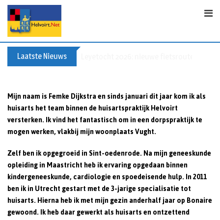
Skip
to
content
Laatste Nieuws
Leyetocht 2026: nieuwe fietsroutes
Mijn naam is Femke Dijkstra en sinds januari dit jaar kom ik als
huisarts het team binnen de huisartspraktijk Helvoirt
versterken. Ik vind het fantastisch om in een dorpspraktijk te
mogen werken, vlakbij mijn woonplaats Vught.
Zelf ben ik opgegroeid in Sint-oedenrode. Na mijn geneeskunde
opleiding in Maastricht heb ik ervaring opgedaan binnen
kindergeneeskunde, cardiologie en spoedeisende hulp. In 2011
ben ik in Utrecht gestart met de 3-jarige specialisatie tot
huisarts. Hierna heb ik met mijn gezin anderhalf jaar op Bonaire
gewoond. Ik heb daar gewerkt als huisarts en ontzettend