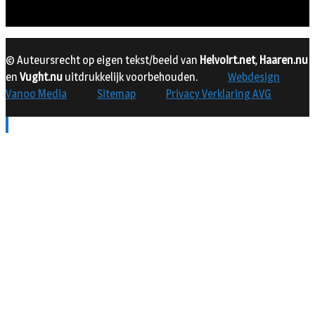
© Auteursrecht op eigen tekst/beeld van
Helvoirt.net
,
Haaren.nu
en
Vught.nu
uitdrukkelijk voorbehouden.
Webdesign
Vanoo Media
Sitemap
Privacy Verklaring AVG