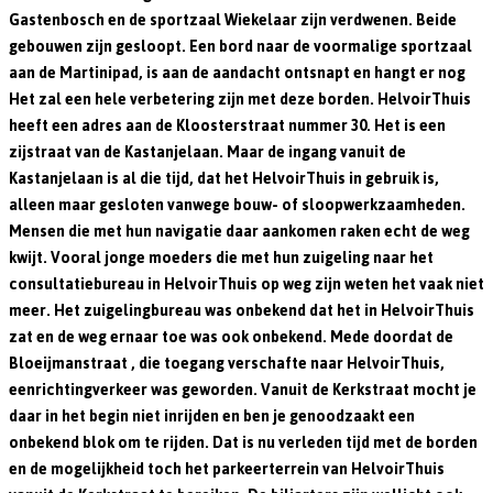
Gastenbosch en de sportzaal Wiekelaar zijn verdwenen. Beide
gebouwen zijn gesloopt. Een bord naar de voormalige sportzaal
aan de Martinipad, is aan de aandacht ontsnapt en hangt er nog
Het zal een hele verbetering zijn met deze borden. HelvoirThuis
heeft een adres aan de Kloosterstraat nummer 30. Het is een
zijstraat van de Kastanjelaan. Maar de ingang vanuit de
Kastanjelaan is al die tijd, dat het HelvoirThuis in gebruik is,
alleen maar gesloten vanwege bouw- of sloopwerkzaamheden.
Mensen die met hun navigatie daar aankomen raken echt de weg
kwijt. Vooral jonge moeders die met hun zuigeling naar het
consultatiebureau in HelvoirThuis op weg zijn weten het vaak niet
meer. Het zuigelingbureau was onbekend dat het in HelvoirThuis
zat en de weg ernaar toe was ook onbekend. Mede doordat de
Bloeijmanstraat , die toegang verschafte naar HelvoirThuis,
eenrichtingverkeer was geworden. Vanuit de Kerkstraat mocht je
daar in het begin niet inrijden en ben je genoodzaakt een
onbekend blok om te rijden. Dat is nu verleden tijd met de borden
en de mogelijkheid toch het parkeerterrein van HelvoirThuis