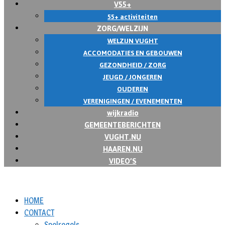
V55+
55+ activiteiten
ZORG/WELZIJN
WELZIJN VUGHT
ACCOMODATIES EN GEBOUWEN
GEZONDHEID / ZORG
JEUGD / JONGEREN
OUDEREN
VERENIGINGEN / EVENEMENTEN
wijkradio
GEMEENTEBERICHTEN
VUGHT.NU
HAAREN.NU
VIDEO’S
HOME
CONTACT
Spelregels