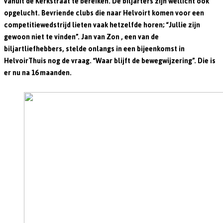
vanuit de Kerkstraat te bereiken. De biljarters zijn wellicht ook
opgelucht. Bevriende clubs die naar Helvoirt komen voor een
competitiewedstrijd lieten vaak hetzelfde horen; “Jullie zijn
gewoon niet te vinden”. Jan van Zon , een van de
biljartliefhebbers, stelde onlangs in een bijeenkomst in
HelvoirThuis nog de vraag. “Waar blijft de bewegwijzering”. Die is
er nu na 16 maanden.