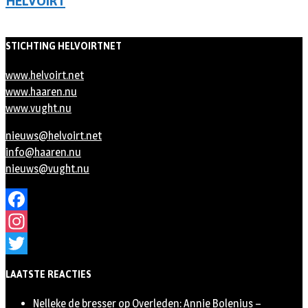
HELVOIRT
STICHTING HELVOIRTNET
www.helvoirt.net
www.haaren.nu
www.vught.nu
nieuws@helvoirt.net
info@haaren.nu
nieuws@vught.nu
Facebook
Instagram
Twitter
LAATSTE REACTIES
Nelleke de bresser
op
Overleden: Annie Bolenius –