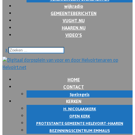
wijkradio
GEMEENTEBERICHTEN
VUGHT.NU
HAAREN.NU
VIDEO’S
x
HOME
CONTACT
Spelregels
KERKEN
H. NICOLAASKERK
OPEN KERK
PROTESTANTE GEMEENTE HELEVOIRT-HAAREN
BEZINNINGSCENTRUM EMMAUS