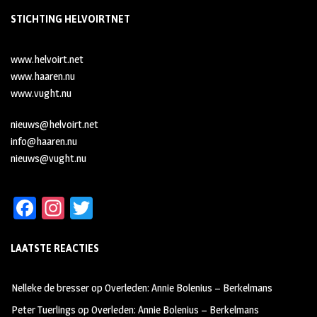
STICHTING HELVOIRTNET
www.helvoirt.net
www.haaren.nu
www.vught.nu
nieuws@helvoirt.net
info@haaren.nu
nieuws@vught.nu
Fa
In
T
ce
st
wi
LAATSTE REACTIES
b
ag
tt
oo
ra
er
Nelleke de bresser
op
Overleden: Annie Bolenius – Berkelmans
k
m
Peter Tuerlings
op
Overleden: Annie Bolenius – Berkelmans