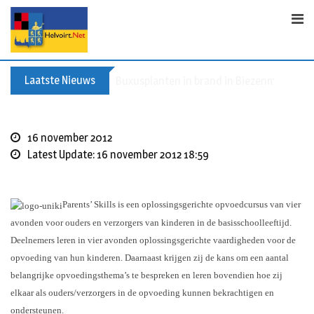
S
k
i
p
t
Laatste Nieuws
Buxusplanten in brand in Biezenmortel, v
o
c
o
16 november 2012
n
Latest Update: 16 november 2012 18:59
t
e
n
Parents’ Skills is een oplossingsgerichte opvoedcursus van vier
t
avonden voor ouders en verzorgers van kinderen in de basisschoolleeftijd.
Deelnemers leren in vier avonden oplossingsgerichte vaardigheden voor de
opvoeding van hun kinderen. Daarnaast krijgen zij de kans om een aantal
belangrijke opvoedingsthema’s te bespreken en leren bovendien hoe zij
elkaar als ouders/verzorgers in de opvoeding kunnen bekrachtigen en
ondersteunen.