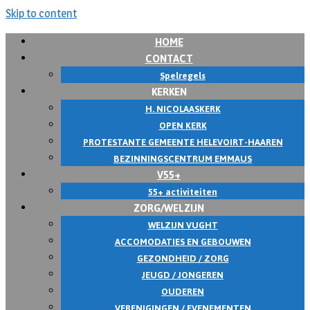
Skip to content
HOME
CONTACT
Spelregels
KERKEN
H. NICOLAASKERK
OPEN KERK
PROTESTANTE GEMEENTE HELEVOIRT-HAAREN
BEZINNINGSCENTRUM EMMAUS
V55+
55+ activiteiten
ZORG/WELZIJN
WELZIJN VUGHT
ACCOMODATIES EN GEBOUWEN
GEZONDHEID / ZORG
JEUGD / JONGEREN
OUDEREN
VERENIGINGEN / EVENEMENTEN