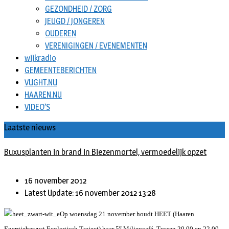
GEZONDHEID / ZORG
JEUGD / JONGEREN
OUDEREN
VERENIGINGEN / EVENEMENTEN
wijkradio
GEMEENTEBERICHTEN
VUGHT.NU
HAAREN.NU
VIDEO’S
Laatste nieuws
Buxusplanten in brand in Biezenmortel, vermoedelijk opzet
16 november 2012
Latest Update: 16 november 2012 13:28
Op woensdag 21 november houdt HEET (Haaren
e
Energiebewust Ecologisch Traject) haar 5
Milieucafé. Tussen 20.00 en 22.00