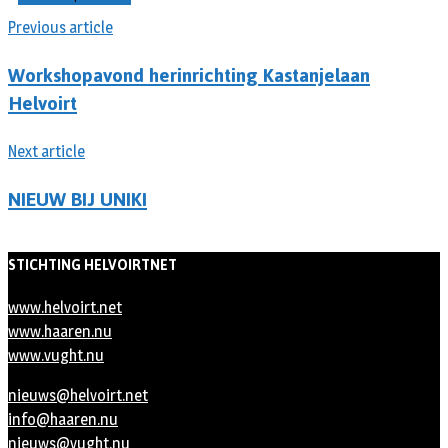
Previous article
Workshopavond herinrichting Kastanjelaan
Helvoirt
Next article
NIEUW BIJ UNIKI
STICHTING HELVOIRTNET
www.helvoirt.net
www.haaren.nu
www.vught.nu
nieuws@helvoirt.net
info@haaren.nu
nieuws@vught.nu