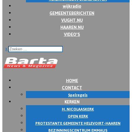
wijkradio
GEMEENTEBERICHTEN
VUGHT.NU
HAAREN.NU
VIDEO’S
x
HOME
CONTACT
Spelregels
KERKEN
H. NICOLAASKERK
OPEN KERK
PROTESTANTE GEMEENTE HELEVOIRT-HAAREN
BEZINNINGSCENTRUM EMMAUS