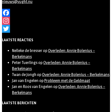
nieuws@vught.nu
Facebook
Instagram
Twitter
LAATSTE REACTIES
Nelleke de bresser
op
Overleden: Annie Bolenius –
Berkelmans
Peter Tuerlings
op
Overleden: Annie Bolenius –
Berkelmans
Twan de Jongh
op
Overleden: Annie Bolenius – Berkelmans
Jan van Engelen
op
Probleem met de Geldmaat
Jan en Roos van Engelen
op
Overleden: Annie Bolenius –
Berkelmans
LAATSTE BERICHTEN