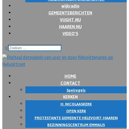
wijkradio
GEMEENTEBERICHTEN
VUGHT.NU
HAAREN.NU
VIDEO’S
x
HOME
CONTACT
Spelregels
KERKEN
H. NICOLAASKERK
OPEN KERK
PROTESTANTE GEMEENTE HELEVOIRT-HAAREN
BEZINNINGSCENTRUM EMMAUS