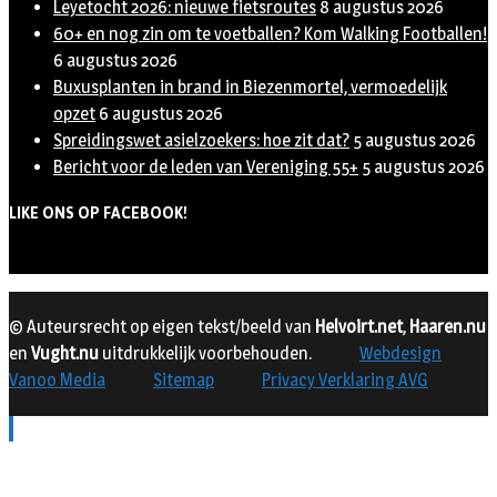
Leyetocht 2026: nieuwe fietsroutes
8 augustus 2026
60+ en nog zin om te voetballen? Kom Walking Footballen!
6 augustus 2026
Buxusplanten in brand in Biezenmortel, vermoedelijk
opzet
6 augustus 2026
Spreidingswet asielzoekers: hoe zit dat?
5 augustus 2026
Bericht voor de leden van Vereniging 55+
5 augustus 2026
LIKE ONS OP FACEBOOK!
© Auteursrecht op eigen tekst/beeld van
Helvoirt.net
,
Haaren.nu
en
Vught.nu
uitdrukkelijk voorbehouden.
Webdesign
Vanoo Media
Sitemap
Privacy Verklaring AVG