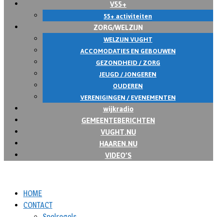
V55+
55+ activiteiten
ZORG/WELZIJN
WELZIJN VUGHT
ACCOMODATIES EN GEBOUWEN
GEZONDHEID / ZORG
JEUGD / JONGEREN
OUDEREN
VERENIGINGEN / EVENEMENTEN
wijkradio
GEMEENTEBERICHTEN
VUGHT.NU
HAAREN.NU
VIDEO’S
HOME
CONTACT
Spelregels