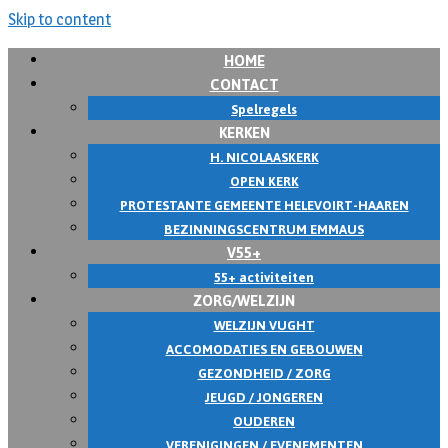
Skip to content
HOME
CONTACT
Spelregels
KERKEN
H. NICOLAASKERK
OPEN KERK
PROTESTANTE GEMEENTE HELEVOIRT-HAAREN
BEZINNINGSCENTRUM EMMAUS
V55+
55+ activiteiten
ZORG/WELZIJN
WELZIJN VUGHT
ACCOMODATIES EN GEBOUWEN
GEZONDHEID / ZORG
JEUGD / JONGEREN
OUDEREN
VERENIGINGEN / EVENEMENTEN