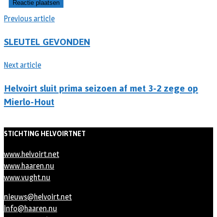
Previous article
SLEUTEL GEVONDEN
Next article
Helvoirt sluit prima seizoen af met 3-2 zege op
Mierlo-Hout
STICHTING HELVOIRTNET
www.helvoirt.net
www.haaren.nu
www.vught.nu
nieuws@helvoirt.net
info@haaren.nu