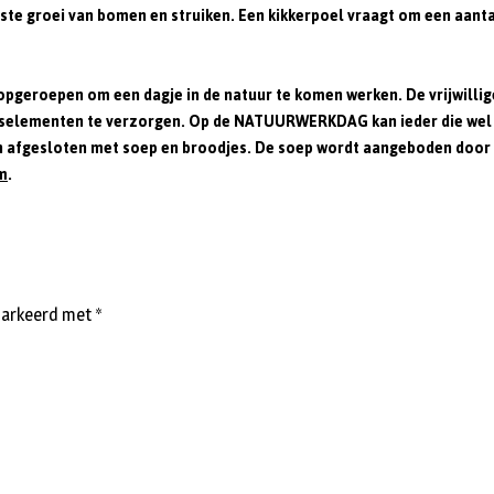
groei van bomen en struiken. Een kikkerpoel vraagt om een aantal j
pgeroepen om een dagje in de natuur te komen werken. De vrijwill
selementen te verzorgen. Op de NATUURWERKDAG kan ieder die wel ee
n afgesloten met soep en broodjes. De soep wordt aangeboden doo
m
.
emarkeerd met
*