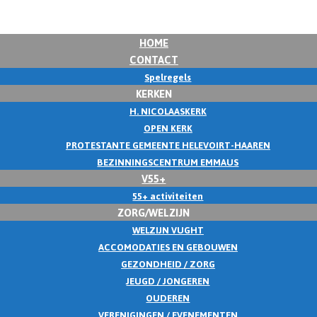
HOME
CONTACT
Spelregels
KERKEN
H. NICOLAASKERK
OPEN KERK
PROTESTANTE GEMEENTE HELEVOIRT-HAAREN
BEZINNINGSCENTRUM EMMAUS
V55+
55+ activiteiten
ZORG/WELZIJN
WELZIJN VUGHT
ACCOMODATIES EN GEBOUWEN
GEZONDHEID / ZORG
JEUGD / JONGEREN
OUDEREN
VERENIGINGEN / EVENEMENTEN