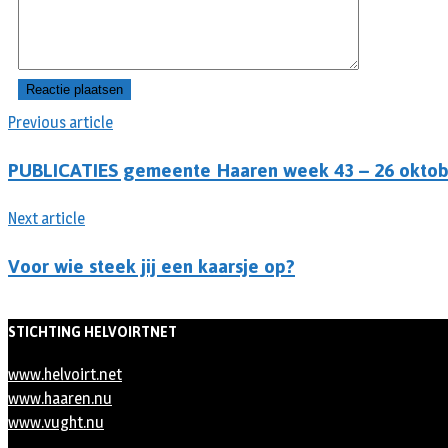
Previous article
PUBLICATIES gemeente Haaren week 43 – 26 oktob
Next article
Voor wie steek jij een kaarsje op?
STICHTING HELVOIRTNET
www.helvoirt.net
www.haaren.nu
www.vught.nu