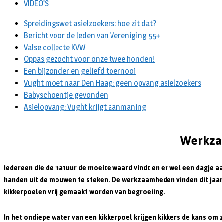
VIDEO’S
Spreidingswet asielzoekers: hoe zit dat?
Bericht voor de leden van Vereniging 55+
Valse collecte KVW
Oppas gezocht voor onze twee honden!
Een bijzonder en geliefd toernooi
Vught moet naar Den Haag: geen opvang asielzoekers
Babyschoentje gevonden
Asielopvang: Vught krijgt aanmaning
Werkza
Iedereen die de natuur de moeite waard vindt en er wel een dagje
handen uit de mouwen te steken. De werkzaamheden vinden dit jaar
kikkerpoelen vrij gemaakt worden van begroeiing.
In het ondiepe water van een kikkerpoel krijgen kikkers de kans o