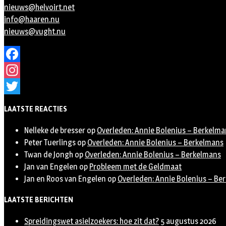
nieuws@helvoirt.net
info@haaren.nu
nieuws@vught.nu
Facebook
Instagram
Twitter
LAATSTE REACTIES
Nelleke de bresser
op
Overleden: Annie Bolenius – Berkelma
Peter Tuerlings
op
Overleden: Annie Bolenius – Berkelmans
Twan de Jongh
op
Overleden: Annie Bolenius – Berkelmans
Jan van Engelen
op
Probleem met de Geldmaat
Jan en Roos van Engelen
op
Overleden: Annie Bolenius – Be
LAATSTE BERICHTEN
Spreidingswet asielzoekers: hoe zit dat?
5 augustus 2026