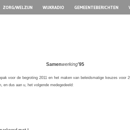
ZORG/WELZIJN
WIJKRADIO
GEMEENTEBERICHTEN
Samen
werking
’95
ak voor de begroting 2011 en het maken van beleidsmatige keuzes voor 2012
n, en dus aan u, het volgende medegedeeld: