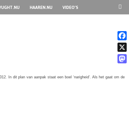
VUGHT.NU
HAAREN.NU
VIDEO’S
F
a
X
c
M
e
a
. In dit plan van aanpak staat een boel ‘narigheid’. Als het gaat om de
b
s
o
t
o
o
k
d
o