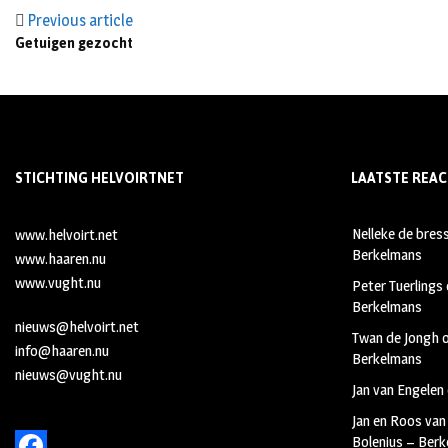
Previous article
Getuigen gezocht
STICHTING HELVOIRTNET
LAATSTE REAC
Nelleke de bres
www.helvoirt.net
Berkelmans
www.haaren.nu
www.vught.nu
Peter Tuerlings
Berkelmans
nieuws@helvoirt.net
Twan de Jongh
info@haaren.nu
Berkelmans
nieuws@vught.nu
Jan van Engelen
Jan en Roos van
Bolenius – Ber