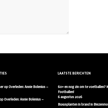
TIES
LAATSTE BERICHTEN
ser
op
Overleden: Annie Bolenius –
60+ en nog zin om te voetballen?
Footballen!
6 augustus 2026
op
Overleden: Annie Bolenius –
Buxusplanten in brand in Biezenmor