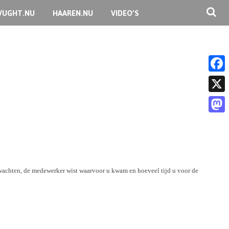
VUGHT.NU
HAAREN.NU
VIDEO’S
F
a
X
c
M
e
a
b
s
o
t
te wachten, de medewerker wist waarvoor u kwam en hoeveel tijd u voor de
o
o
k
d
o