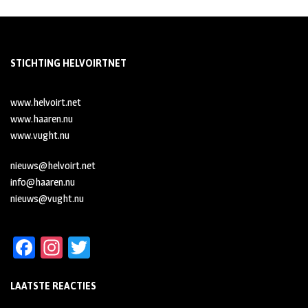
STICHTING HELVOIRTNET
www.helvoirt.net
www.haaren.nu
www.vught.nu
nieuws@helvoirt.net
info@haaren.nu
nieuws@vught.nu
Fa
In
T
ce
st
wi
LAATSTE REACTIES
b
ag
tt