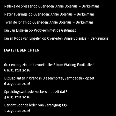
oo
ra
er
Nelleke de bresser
op
Overleden: Annie Bolenius – Berkelmans
k
m
Peter Tuerlings
op
Overleden: Annie Bolenius – Berkelmans
Twan de Jongh
op
Overleden: Annie Bolenius – Berkelmans
Jan van Engelen
op
Probleem met de Geldmaat
Jan en Roos van Engelen
op
Overleden: Annie Bolenius – Berkelmans
LAATSTE BERICHTEN
60+ en nog zin om te voetballen? Kom Walking Footballen!
6 augustus 2026
Buxusplanten in brand in Biezenmortel, vermoedelijk opzet
6 augustus 2026
Spreidingswet asielzoekers: hoe zit dat?
5 augustus 2026
Bericht voor de leden van Vereniging 55+
5 augustus 2026