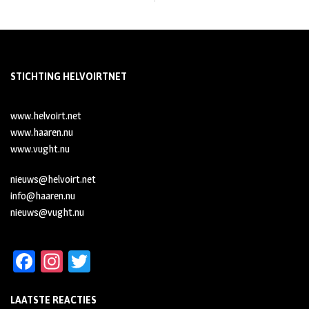
STICHTING HELVOIRTNET
www.helvoirt.net
www.haaren.nu
www.vught.nu
nieuws@helvoirt.net
info@haaren.nu
nieuws@vught.nu
Fa
In
T
ce
st
wi
LAATSTE REACTIES
b
ag
tt