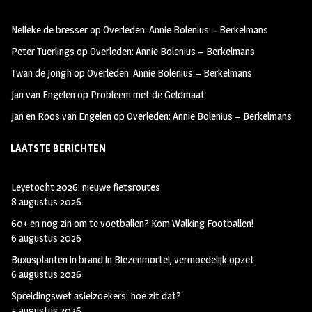
oo
ra
er
Nelleke de bresser
op
Overleden: Annie Bolenius – Berkelmans
k
m
Peter Tuerlings
op
Overleden: Annie Bolenius – Berkelmans
Twan de Jongh
op
Overleden: Annie Bolenius – Berkelmans
Jan van Engelen
op
Probleem met de Geldmaat
Jan en Roos van Engelen
op
Overleden: Annie Bolenius – Berkelmans
LAATSTE BERICHTEN
Leyetocht 2026: nieuwe fietsroutes
8 augustus 2026
60+ en nog zin om te voetballen? Kom Walking Footballen!
6 augustus 2026
Buxusplanten in brand in Biezenmortel, vermoedelijk opzet
6 augustus 2026
Spreidingswet asielzoekers: hoe zit dat?
5 augustus 2026