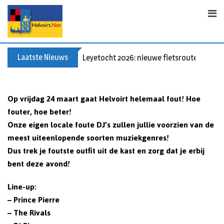
Skip
to
content
Laatste Nieuws
Leyetocht 2026: nieuwe fietsroutes
Op vrijdag 24 maart gaat Helvoirt helemaal fout! Hoe
fouter, hoe beter!
Onze eigen locale foute DJ’s zullen jullie voorzien van de
meest uiteenlopende soorten muziekgenres!
Dus trek je foutste outfit uit de kast en zorg dat je erbij
bent deze avond!
Line-up:
– Prince Pierre
– The Rivals