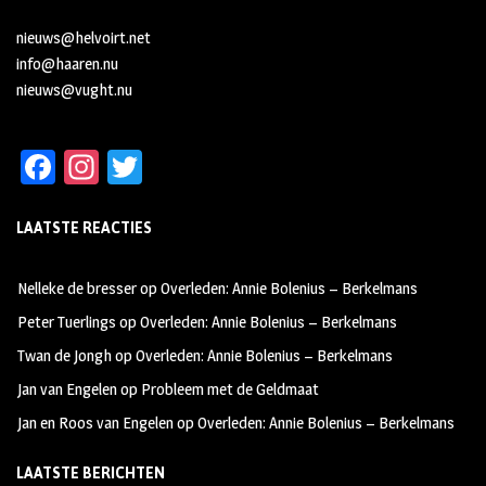
nieuws@helvoirt.net
info@haaren.nu
nieuws@vught.nu
Fa
In
T
ce
st
wi
LAATSTE REACTIES
b
ag
tt
oo
ra
er
Nelleke de bresser
op
Overleden: Annie Bolenius – Berkelmans
k
m
Peter Tuerlings
op
Overleden: Annie Bolenius – Berkelmans
Twan de Jongh
op
Overleden: Annie Bolenius – Berkelmans
Jan van Engelen
op
Probleem met de Geldmaat
Jan en Roos van Engelen
op
Overleden: Annie Bolenius – Berkelmans
LAATSTE BERICHTEN