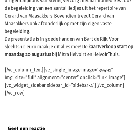
dirigent Alphons van Stenis, verzorgt het harmonieorkest ook
de begeleiding van een aantal liedjes uit het repertoire van
Gerard van Maasakkers. Bovendien treedt Gerard van
Maasakkers ook afzonderlijk op met zijn eigen vaste
begeleiding.
De presentatie is in goede handen van Bart de Rijk. Voor
slechts 10 euro maak je dit alles mee! De
kaartverkoop start op
maandag 20 augustus
bij Mitra Helvoirt en HelvoirThuis.
[/vc_column_text][vc_single_image image=”39491″
img_size=”full” alignment=”center” onclick=”link_image”]
[vc_widget_sidebar sidebar_id=”sidebar-4″][/vc_column]
[/vc_row]
Geef een reactie