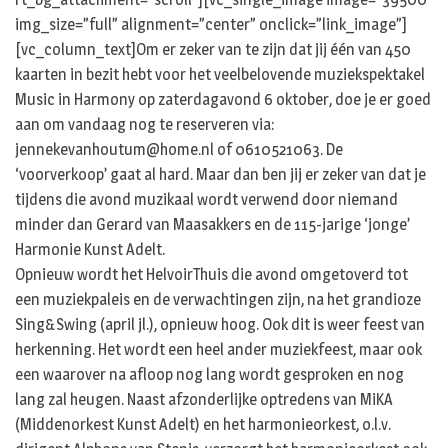
img_size=”full” alignment=”center” onclick=”link_image”]
[vc_column_text]Om er zeker van te zijn dat jij één van 450
kaarten in bezit hebt voor het veelbelovende muziekspektakel
Music in Harmony op zaterdagavond 6 oktober, doe je er goed
aan om vandaag nog te reserveren via:
jennekevanhoutum@home.nl of 0610521063. De
‘voorverkoop’ gaat al hard. Maar dan ben jij er zeker van dat je
tijdens die avond muzikaal wordt verwend door niemand
minder dan Gerard van Maasakkers en de 115-jarige ‘jonge’
Harmonie Kunst Adelt.
Opnieuw wordt het HelvoirThuis die avond omgetoverd tot
een muziekpaleis en de verwachtingen zijn, na het grandioze
Sing&Swing (april jl.), opnieuw hoog. Ook dit is weer feest van
herkenning. Het wordt een heel ander muziekfeest, maar ook
een waarover na afloop nog lang wordt gesproken en nog
lang zal heugen. Naast afzonderlijke optredens van MiKA
(Middenorkest Kunst Adelt) en het harmonieorkest, o.l.v.