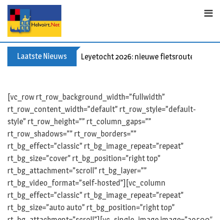
Skip
to
content
Laatste Nieuws
Leyetocht 2026: nieuwe fietsroutes
[vc_row rt_row_background_width=”fullwidth”
rt_row_content_width=”default” rt_row_style=”default-
style” rt_row_height=”” rt_column_gaps=””
rt_row_shadows=”” rt_row_borders=””
rt_bg_effect=”classic” rt_bg_image_repeat=”repeat”
rt_bg_size=”cover” rt_bg_position=”right top”
rt_bg_attachment=”scroll” rt_bg_layer=””
rt_bg_video_format=”self-hosted”][vc_column
rt_bg_effect=”classic” rt_bg_image_repeat=”repeat”
rt_bg_size=”auto auto” rt_bg_position=”right top”
rt_bg_attachment=”scroll”][vc_single_image image=”39500″