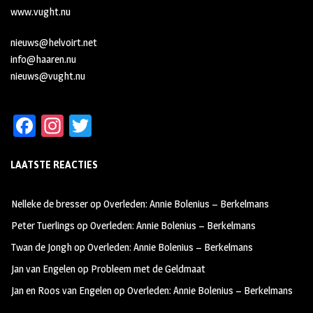
www.vught.nu
nieuws@helvoirt.net
info@haaren.nu
nieuws@vught.nu
Fa
In
T
ce
st
wi
LAATSTE REACTIES
b
ag
tt
oo
ra
er
Nelleke de bresser
op
Overleden: Annie Bolenius – Berkelmans
k
m
Peter Tuerlings
op
Overleden: Annie Bolenius – Berkelmans
Twan de Jongh
op
Overleden: Annie Bolenius – Berkelmans
Jan van Engelen
op
Probleem met de Geldmaat
Jan en Roos van Engelen
op
Overleden: Annie Bolenius – Berkelmans