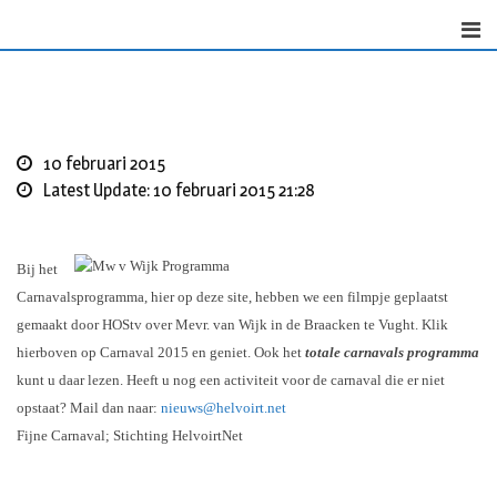
Skip
to
content
10 februari 2015
Latest Update: 10 februari 2015 21:28
Bij het
Carnavalsprogramma, hier op deze site, hebben we een filmpje geplaatst
gemaakt door HOStv over Mevr. van Wijk in de Braacken te Vught. Klik
hierboven op Carnaval 2015 en geniet. Ook het
totale carnavals programma
kunt u daar lezen. Heeft u nog een activiteit voor de carnaval die er niet
opstaat? Mail dan naar:
nieuws@helvoirt.net
Fijne Carnaval; Stichting HelvoirtNet