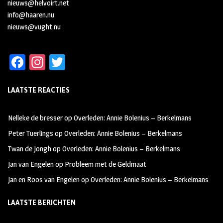
nieuws@helvoirt.net
info@haaren.nu
nieuws@vught.nu
Fa
In
T
ce
st
wi
LAATSTE REACTIES
b
ag
tt
oo
ra
er
Nelleke de bresser
op
Overleden: Annie Bolenius – Berkelmans
k
m
Peter Tuerlings
op
Overleden: Annie Bolenius – Berkelmans
Twan de Jongh
op
Overleden: Annie Bolenius – Berkelmans
Jan van Engelen
op
Probleem met de Geldmaat
Jan en Roos van Engelen
op
Overleden: Annie Bolenius – Berkelmans
LAATSTE BERICHTEN