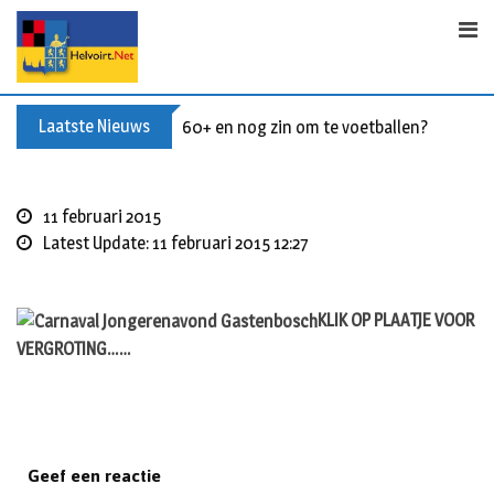
Skip
to
content
Laatste Nieuws
60+ en nog zin om te voetballen? Kom Wal
11 februari 2015
Latest Update: 11 februari 2015 12:27
KLIK OP PLAATJE VOOR
VERGROTING……
Geef een reactie