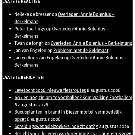
LAATSTE REACTIES
Nelleke de bresser
op
Overleden: Annie Bolenius –
Berkelmans
Peter Tuerlings
op
Overleden: Annie Bolenius –
Berkelmans
Twan de Jongh
op
Overleden: Annie Bolenius – Berkelmans
Jan van Engelen
op
Probleem met de Geldmaat
Jan en Roos van Engelen
op
Overleden: Annie Bolenius –
Berkelmans
LAATSTE BERICHTEN
Leyetocht 2026: nieuwe fietsroutes
8 augustus 2026
60+ en nog zin om te voetballen? Kom Walking Footballen!
6 augustus 2026
Buxusplanten in brand in Biezenmortel, vermoedelijk
opzet
6 augustus 2026
Spreidingswet asielzoekers: hoe zit dat?
5 augustus 2026
Bericht voor de leden van Vereniging 55+
5 augustus 2026