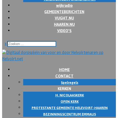
wijkradio
GEMEENTEBERICHTEN
VUGHT.NU
HAAREN.NU
VIDEO’S
x
HOME
CONTACT
Spelregels
KERKEN
H. NICOLAASKERK
OPEN KERK
PROTESTANTE GEMEENTE HELEVOIRT-HAAREN
BEZINNINGSCENTRUM EMMAUS