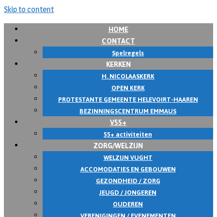
Skip to content
HOME
CONTACT
Spelregels
KERKEN
H. NICOLAASKERK
OPEN KERK
PROTESTANTE GEMEENTE HELEVOIRT-HAAREN
BEZINNINGSCENTRUM EMMAUS
V55+
55+ activiteiten
ZORG/WELZIJN
WELZIJN VUGHT
ACCOMODATIES EN GEBOUWEN
GEZONDHEID / ZORG
JEUGD / JONGEREN
OUDEREN
VERENIGINGEN / EVENEMENTEN