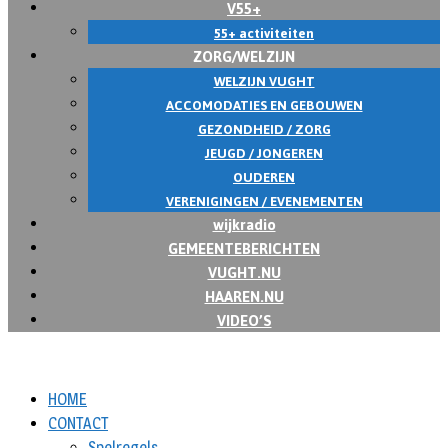
V55+
55+ activiteiten
ZORG/WELZIJN
WELZIJN VUGHT
ACCOMODATIES EN GEBOUWEN
GEZONDHEID / ZORG
JEUGD / JONGEREN
OUDEREN
VERENIGINGEN / EVENEMENTEN
wijkradio
GEMEENTEBERICHTEN
VUGHT.NU
HAAREN.NU
VIDEO’S
HOME
CONTACT
Spelregels