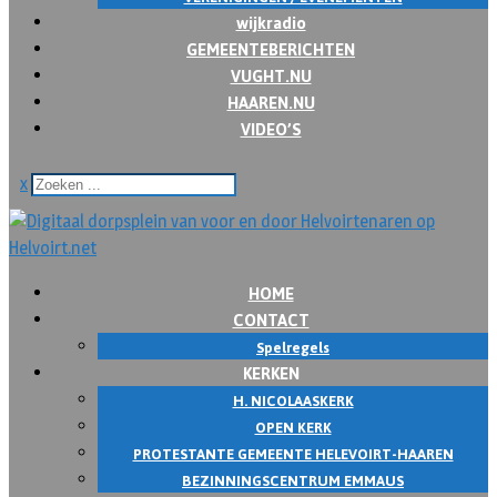
wijkradio
GEMEENTEBERICHTEN
VUGHT.NU
HAAREN.NU
VIDEO’S
x
HOME
CONTACT
Spelregels
KERKEN
H. NICOLAASKERK
OPEN KERK
PROTESTANTE GEMEENTE HELEVOIRT-HAAREN
BEZINNINGSCENTRUM EMMAUS