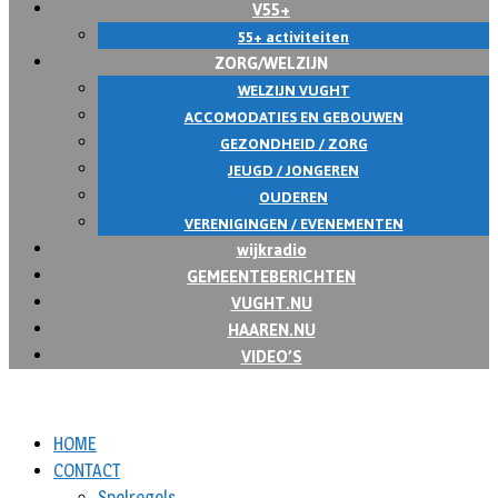
V55+
55+ activiteiten
ZORG/WELZIJN
WELZIJN VUGHT
ACCOMODATIES EN GEBOUWEN
GEZONDHEID / ZORG
JEUGD / JONGEREN
OUDEREN
VERENIGINGEN / EVENEMENTEN
wijkradio
GEMEENTEBERICHTEN
VUGHT.NU
HAAREN.NU
VIDEO’S
HOME
CONTACT
Spelregels