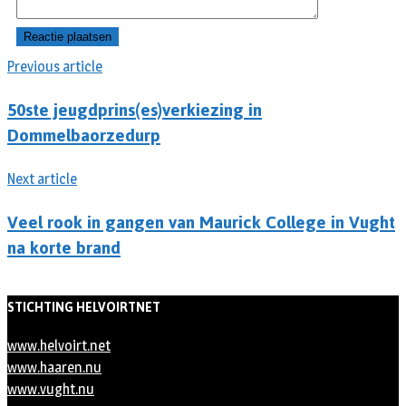
Previous article
50ste jeugdprins(es)verkiezing in
Dommelbaorzedurp
Next article
Veel rook in gangen van Maurick College in Vught
na korte brand
STICHTING HELVOIRTNET
www.helvoirt.net
www.haaren.nu
www.vught.nu