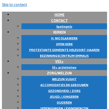
Skip to content
HOME
CONTACT
Spelregels
KERKEN
H. NICOLAASKERK
OPEN KERK
PROTESTANTE GEMEENTE HELEVOIRT-HAAREN
BEZINNINGSCENTRUM EMMAUS
V55+
55+ activiteiten
ZORG/WELZIJN
WELZIJN VUGHT
ACCOMODATIES EN GEBOUWEN
GEZONDHEID / ZORG
JEUGD / JONGEREN
OUDEREN
VERENIGINGEN / EVENEMENTEN