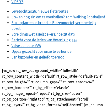
VIDEO’S
Leyetocht 2026: nieuwe fietsroutes
60+ en nog zin om te voetballen? Kom Walking Footballen!
Buxusplanten in brand in Biezenmortel, vermoedelijk
opzet
Spreidingswet asielzoekers: hoe zit dat?
Bericht voor de leden van Vereniging 55+
Valse collecte KVW
Oppas gezocht voor onze twee honden!
Een bijzonder en geliefd toernooi
[vc_row rt_row_background_width=”fullwidth”
rt_row_content_width=”default” rt_row_style=”default-style”
rt_row_height=”” rt_column_gaps=”” rt_row_shadows=””
rt_row_borders=”” rt_bg_effect=”classic”
rt_bg_image_repeat=”repeat” rt_bg_size=”cover”
rt_bg_position=”right top” rt_bg_attachment=”scroll”
rt_bg_layer=”” rt_bg_video_format=”self-hosted”][vc_column