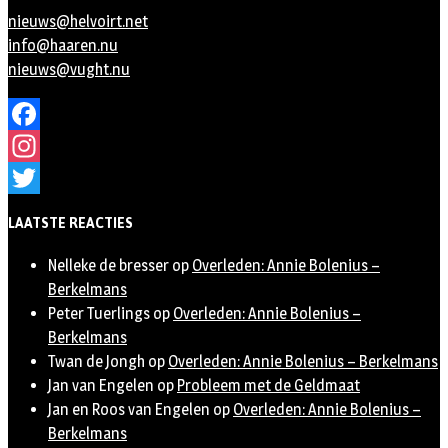
nieuws@helvoirt.net
info@haaren.nu
nieuws@vught.nu
Facebook
Instagram
Twitter
LAATSTE REACTIES
Nelleke de bresser
op
Overleden: Annie Bolenius –
Berkelmans
Peter Tuerlings
op
Overleden: Annie Bolenius –
Berkelmans
Twan de Jongh
op
Overleden: Annie Bolenius – Berkelmans
Jan van Engelen
op
Probleem met de Geldmaat
Jan en Roos van Engelen
op
Overleden: Annie Bolenius –
Berkelmans