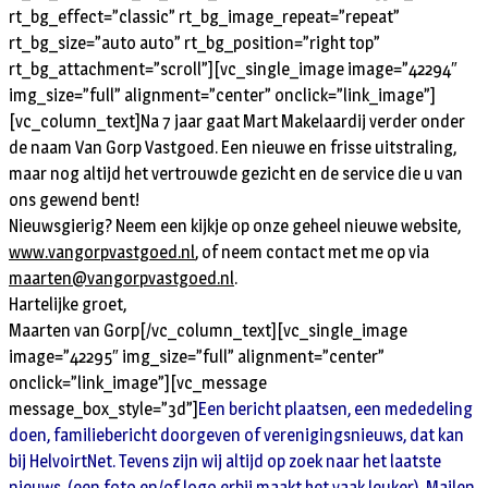
rt_bg_effect=”classic” rt_bg_image_repeat=”repeat”
rt_bg_size=”auto auto” rt_bg_position=”right top”
rt_bg_attachment=”scroll”][vc_single_image image=”42294″
img_size=”full” alignment=”center” onclick=”link_image”]
[vc_column_text]
Na 7 jaar gaat Mart Makelaardij verder onder
de naam Van Gorp Vastgoed. Een nieuwe en frisse uitstraling,
maar nog altijd het vertrouwde gezicht en de service die u van
ons gewend bent!
Nieuwsgierig? Neem een kijkje op onze geheel nieuwe website,
www.vangorpvastgoed.nl
, of neem contact met me op via
maarten@vangorpvastgoed.nl
.
Hartelijke groet,
Maarten van Gorp
[/vc_column_text][vc_single_image
image=”42295″ img_size=”full” alignment=”center”
onclick=”link_image”][vc_message
message_box_style=”3d”]
Een bericht plaatsen, een mededeling
doen, familiebericht doorgeven of verenigingsnieuws, dat kan
bij HelvoirtNet. Tevens zijn wij altijd op zoek naar het laatste
nieuws. (een foto en/of logo erbij maakt het vaak leuker). Mailen