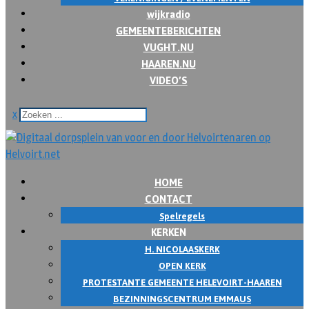
wijkradio
GEMEENTEBERICHTEN
VUGHT.NU
HAAREN.NU
VIDEO’S
x
HOME
CONTACT
Spelregels
KERKEN
H. NICOLAASKERK
OPEN KERK
PROTESTANTE GEMEENTE HELEVOIRT-HAAREN
BEZINNINGSCENTRUM EMMAUS