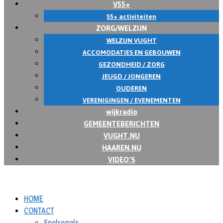
V55+
55+ activiteiten
ZORG/WELZIJN
WELZIJN VUGHT
ACCOMODATIES EN GEBOUWEN
GEZONDHEID / ZORG
JEUGD / JONGEREN
OUDEREN
VERENIGINGEN / EVENEMENTEN
wijkradio
GEMEENTEBERICHTEN
VUGHT.NU
HAAREN.NU
VIDEO’S
HOME
CONTACT
Spelregels