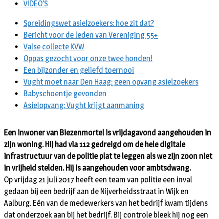
VIDEO’S
Spreidingswet asielzoekers: hoe zit dat?
Bericht voor de leden van Vereniging 55+
Valse collecte KVW
Oppas gezocht voor onze twee honden!
Een bijzonder en geliefd toernooi
Vught moet naar Den Haag: geen opvang asielzoekers
Babyschoentje gevonden
Asielopvang: Vught krijgt aanmaning
Een inwoner van Biezenmortel is vrijdagavond aangehouden in
zijn woning. Hij had via 112 gedreigd om de hele digitale
infrastructuur van de politie plat te leggen als we zijn zoon niet
in vrijheid stelden. Hij is aangehouden voor ambtsdwang.
Op vrijdag 21 juli 2017 heeft een team van politie een inval
gedaan bij een bedrijf aan de Nijverheidsstraat in Wijk en
Aalburg. Eén van de medewerkers van het bedrijf kwam tijdens
dat onderzoek aan bij het bedrijf. Bij controle bleek hij nog een