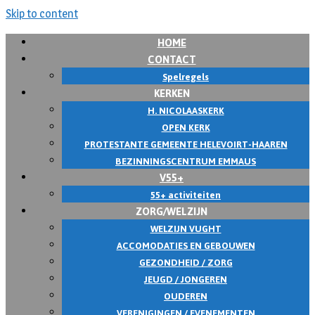
Skip to content
HOME
CONTACT
Spelregels
KERKEN
H. NICOLAASKERK
OPEN KERK
PROTESTANTE GEMEENTE HELEVOIRT-HAAREN
BEZINNINGSCENTRUM EMMAUS
V55+
55+ activiteiten
ZORG/WELZIJN
WELZIJN VUGHT
ACCOMODATIES EN GEBOUWEN
GEZONDHEID / ZORG
JEUGD / JONGEREN
OUDEREN
VERENIGINGEN / EVENEMENTEN