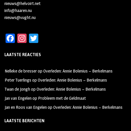
nieuws@helvoirt.net
info@haaren.nu
nieuws@vught.nu
Fa
In
T
ce
st
wi
LAATSTE REACTIES
b
ag
tt
oo
ra
er
Nelleke de bresser
op
Overleden: Annie Bolenius – Berkelmans
k
m
Peter Tuerlings
op
Overleden: Annie Bolenius – Berkelmans
Twan de Jongh
op
Overleden: Annie Bolenius – Berkelmans
Jan van Engelen
op
Probleem met de Geldmaat
Jan en Roos van Engelen
op
Overleden: Annie Bolenius – Berkelmans
LAATSTE BERICHTEN